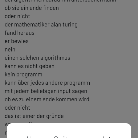
ob sie ein ende finden
oder nicht
der mathematiker alan turing
fand heraus
er bewies
nein
einen solchen algorithmus
kann es nicht geben
kein programm
kann über jedes andere programm
mit jedem beliebigen input sagen
ob es zu einem ende kommen wird
oder nicht
das ist einer der gründe
warum software
noch immer