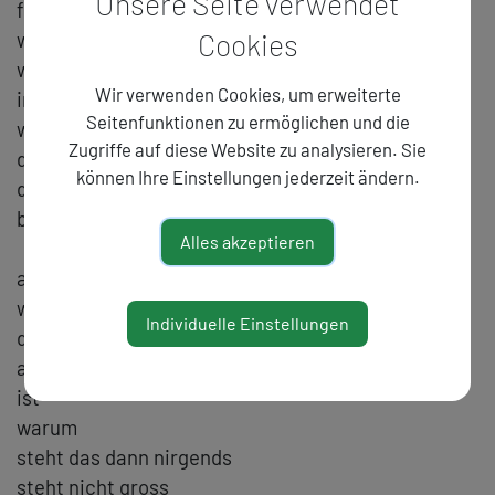
Unsere Seite verwendet
fehler aufweist
warum programme abstürzen
Cookies
warum stets neue sicherheitslücken
Wir verwenden Cookies, um erweiterte
in digitalen systemen entdeckt werden
Seitenfunktionen zu ermöglichen und die
warum es noch immer
Zugriffe auf diese Website zu analysieren. Sie
den beruf der softwaretesterinnen braucht
können Ihre Einstellungen jederzeit ändern.
die programme so lange ausprobieren
bis kaum mehr fehler auftauchen
Alles akzeptieren
aber
wenn das thema des abends
Individuelle Einstellungen
des ganzen festivals
algorithmus
ist
warum
steht das dann nirgends
steht nicht gross