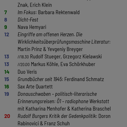
Znak, Erich Klein
7
Im Fokus
: Barbara Rektenwald
8
Dicht-Fest
9
Nava Hemyari
12
Eingriffe am offenen Herzen. Die
Wirklichkeitsüberprüfungsmaschine Literatur
:
Martin Prinz & Yevgeniy Breyger
13
Rudolf Stueger, Grzegorz Kielawski
//18.30
13
Markus Köhle, Eva Schörkhuber
//20.00
14
Duo Veris
15
Grundbücher seit 1945
: Ferdinand Schmatz
16
Sax Arte Quartett
19
Donauschwaben – politisch-literarische
Erinnerungsreisen: Ö1 – radiophone Werkstatt
mit Katharina Menhofer & Katherina Braschel
20
Rudolf Burgers Kritik der Gedenkpolitik
: Doron
Rabinovici & Franz Schuh