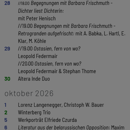
28
Begegnungen mit Barbara Frischmuth -
//18.00
Dichter liest Dichterin:
mit Peter Henisch
//19.00
Begegnungen mit Barbara Frischmuth -
Retrogranden aufgefrischt:
mit A. Babka, L. Hartl, E.
Klar, M. Köhle
29
//19.00
Ostasien, fern von wo?
Leopold Federmair
//20.00
Ostasien, fern von wo?
Leopold Federmair & Stephan Thome
30
Altera Inde Duo
oktober 2026
1
Lorenz Langenegger, Christoph W. Bauer
2
Winterberg Trio
5
Werkporträt Elfriede Czurda
6
Literatur aus der belarussischen Opposition
: Maxim