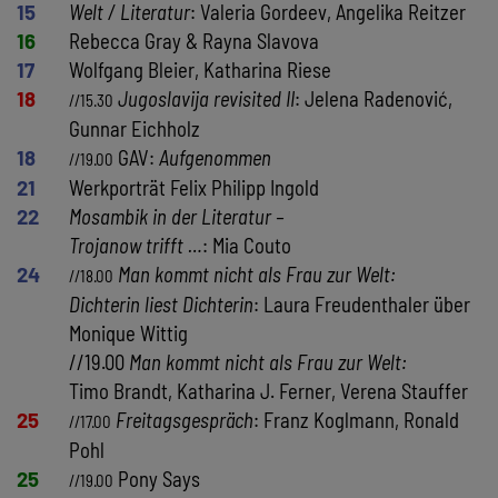
15
Welt / Literatur
: Valeria Gordeev, Angelika Reitzer
16
Rebecca Gray & Rayna Slavova
17
Wolfgang Bleier, Katharina Riese
18
Jugoslavija revisited II
: Jelena Radenović,
//15.30
Gunnar Eichholz
18
GAV:
Aufgenommen
//19.00
21
Werkporträt Felix Philipp Ingold
22
Mosambik in der Literatur –
Trojanow trifft …
: Mia Couto
24
Man kommt nicht als Frau zur Welt:
//18.00
Dichterin liest Dichterin
: Laura Freudenthaler über
Monique Wittig
//19.00
Man kommt nicht als Frau zur Welt:
Timo Brandt, Katharina J. Ferner, Verena Stauffer
25
Freitagsgespräch
: Franz Koglmann, Ronald
//17.00
Pohl
25
Pony Says
//19.00