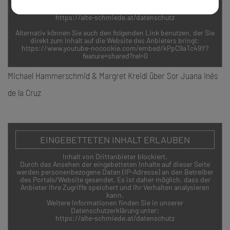
Weitere Informationen finden Sie in unserer
Datenschutzerklärung unter:
https://alte-schmiede.at/datenschutz
Alternativ können Sie auch den folgenden Link benutzen, der Sie
direkt zum Inhalt auf die Website des Anbieters bringt:
https://www.youtube-nocookie.com/embed/kPpC9aTc49Y?
feature=shared?rel=0
Michael Hammerschmid & Margret Kreidl über Sor Juana Inés
de la Cruz
EINGEBETTETEN INHALT ERLAUBEN
Inhalt von Drittanbieter blockiert.
Durch das Ansehen der eingebetteten Inhalte auf dieser Seite
werden personenbezogene Daten (IP-Adresse) an den Betreiber
des Portals/Website gesendet. Es ist daher möglich, dass der
Anbieter Ihre Zugriffe speichert und Ihr Verhalten analysieren
kann.
Weitere Informationen finden Sie in unserer
Datenschutzerklärung unter:
https://alte-schmiede.at/datenschutz