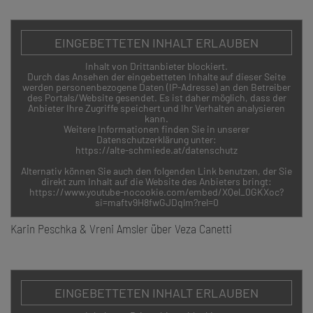
EINGEBETTETEN INHALT ERLAUBEN
Inhalt von Drittanbieter blockiert.
Durch das Ansehen der eingebetteten Inhalte auf dieser Seite
werden personenbezogene Daten (IP-Adresse) an den Betreiber
des Portals/Website gesendet. Es ist daher möglich, dass der
Anbieter Ihre Zugriffe speichert und Ihr Verhalten analysieren
kann.
Weitere Informationen finden Sie in unserer
Datenschutzerklärung unter:
https://alte-schmiede.at/datenschutz
Alternativ können Sie auch den folgenden Link benutzen, der Sie
direkt zum Inhalt auf die Website des Anbieters bringt:
https://www.youtube-nocookie.com/embed/XQel_0GKXoc?
si=maftv9H8fwGJDqlm?rel=0
Karin Peschka & Vreni Amsler über Veza Canetti
EINGEBETTETEN INHALT ERLAUBEN