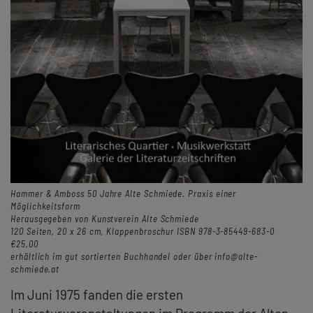
Hammer & Amboss 50 Jahre Alte Schmiede. Praxis einer
Möglichkeitsform
Herausgegeben von Kunstverein Alte Schmiede
120 Seiten, 20 x 26 cm, Klappenbroschur ISBN 978-3-85449-683-0
€25,00
erhältlich im gut sortierten Buchhandel oder über info@alte-
schmiede.at
Im Juni 1975 fanden die ersten