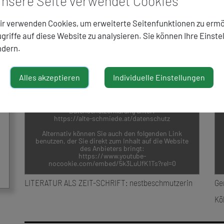
nsere Seite verwendet Cookies
r verwenden Cookies, um erweiterte Seitenfunktionen zu ermö
EINGEBETTETEN INHALT ERLAUBEN
griffe auf diese Website zu analysieren. Sie können Ihre Einste
ndern.
Inhalt von Drittanbieter blockiert.
Durch das Ansehen der eingebetteten Inhalte auf
dieser Seite werden personenbezogene Daten (IP-
Adresse) an den Betreiber des Portals/Website
Alles akzeptieren
Individuelle Einstellungen
gesendet. Es ist daher möglich, dass der Anbieter
Ihre Zugriffe speichert und Ihr Verhalten analysieren
kann.
Weitere Informationen finden Sie in unserer
Datenschutzerklärung unter:
https://alte-schmiede.at/datenschutz
Alternativ können Sie auch den folgenden Link
benutzen, der Sie direkt zum Inhalt auf die Website
des Anbieters bringt:
https://www.youtube-
nocookie.com/embed/5k3LuUfK1Ts?rel=0
LITERATUR ALS ZEIT-SCHRIFT: nestbeschmutzerin
Ge
Kö