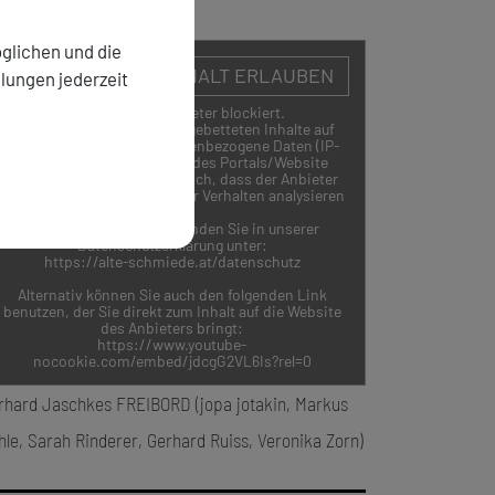
glichen und die
EINGEBETTETEN INHALT ERLAUBEN
llungen jederzeit
Inhalt von Drittanbieter blockiert.
Durch das Ansehen der eingebetteten Inhalte auf
dieser Seite werden personenbezogene Daten (IP-
Adresse) an den Betreiber des Portals/Website
gesendet. Es ist daher möglich, dass der Anbieter
Ihre Zugriffe speichert und Ihr Verhalten analysieren
kann.
Weitere Informationen finden Sie in unserer
Datenschutzerklärung unter:
https://alte-schmiede.at/datenschutz
Alternativ können Sie auch den folgenden Link
benutzen, der Sie direkt zum Inhalt auf die Website
des Anbieters bringt:
https://www.youtube-
nocookie.com/embed/jdcgG2VL6Is?rel=0
rhard Jaschkes FREIBORD (jopa jotakin, Markus
hle, Sarah Rinderer, Gerhard Ruiss, Veronika Zorn)