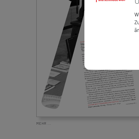
U
Wi
Zu
ä
MEHR ...