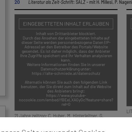
20
Literatur als Zeit-Schrift
: SALZ – mit H. Millesi, P. Nage
EINGEBETTETEN INHALT ERLAUBEN
Inhalt von Drittanbieter blockiert.
Durch das Ansehen der eingebetteten Inhalte auf
dieser Seite werden personenbezogene Daten (IP-
Adresse) an den Betreiber des Portals/Website
gesendet. Es ist daher möglich, dass der Anbieter
Ihre Zugriffe speichert und Ihr Verhalten analysieren
kann.
Weitere Informationen finden Sie in unserer
Datenschutzerklärung unter:
https://alte-schmiede.at/datenschutz
Alternativ können Sie auch den folgenden Link
benutzen, der Sie direkt zum Inhalt auf die Website
des Anbieters bringt:
https://www.youtube-
nocookie.com/embed/fBEeLXAGyGc?feature=share?
rel=0
LI
21 Jahre zeitzoo: C. Huber, M. Hinterleitner, G.
Kielawski, N. Scheibner