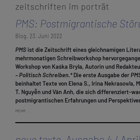
zeitschriften im porträt
PMS: Postmigrantische Stör
Blog, 23. Juni 2022
PMS
ist die Zeitschrift eines gleichnamigen Liter
mehrmonatigen Schreibworkshop hervorgegangen 
Workshop von Kaśka Bryla, Autorin und Redakteur
– Politisch Schreiben.*
Die erste Ausgabe der
PM
beinhaltet Texte von Elena S., Irina Nekrasov/a,
T. Nguyễn und Vân Anh, die sich differenziert-w
postmigrantischen Erfahrungen und Perspektive
MEHR ...
neue texte
. Ausgabe 4 / Apri