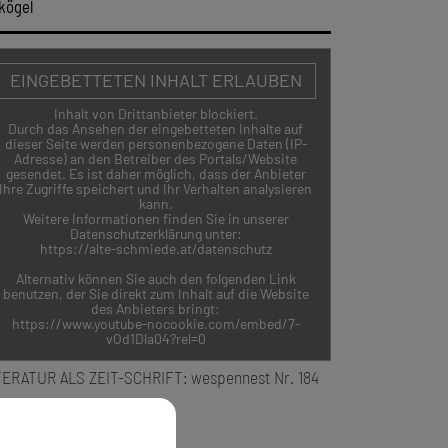
nkögel
EINGEBETTETEN INHALT ERLAUBEN
Inhalt von Drittanbieter blockiert.
Durch das Ansehen der eingebetteten Inhalte auf
dieser Seite werden personenbezogene Daten (IP-
Adresse) an den Betreiber des Portals/Website
gesendet. Es ist daher möglich, dass der Anbieter
Ihre Zugriffe speichert und Ihr Verhalten analysieren
kann.
Weitere Informationen finden Sie in unserer
Datenschutzerklärung unter:
https://alte-schmiede.at/datenschutz
Alternativ können Sie auch den folgenden Link
benutzen, der Sie direkt zum Inhalt auf die Website
des Anbieters bringt:
https://www.youtube-nocookie.com/embed/7-
vOd1Dla04?rel=0
TERATUR ALS ZEIT-SCHRIFT: wespennest Nr. 184