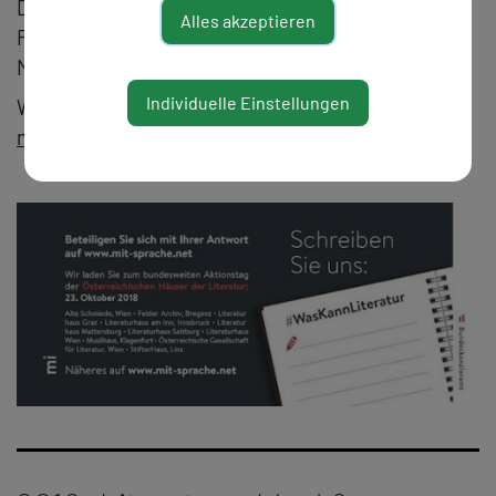
Denemarková, Marko Dinić, Gustav Ernst, Laura
Alles akzeptieren
Freudenthaler, Elias Hirschl, Sama Maani, Nicolas
Mahler, Julya Rabinowich uv.m.
Individuelle Einstellungen
Weitere Informationen:
#WasKannLiteratur —
mitSprache