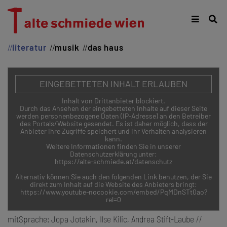
literatur
musik
das haus
EINGEBETTETEN INHALT ERLAUBEN
Inhalt von Drittanbieter blockiert.
Durch das Ansehen der eingebetteten Inhalte auf dieser Seite
werden personenbezogene Daten (IP-Adresse) an den Betreiber
des Portals/Website gesendet. Es ist daher möglich, dass der
Anbieter Ihre Zugriffe speichert und Ihr Verhalten analysieren
kann.
Weitere Informationen finden Sie in unserer
Datenschutzerklärung unter:
https://alte-schmiede.at/datenschutz
Alternativ können Sie auch den folgenden Link benutzen, der Sie
direkt zum Inhalt auf die Website des Anbieters bringt:
https://www.youtube-nocookie.com/embed/PqMDnSTt0ao?
rel=0
mitSprache: Jopa Jotakin, Ilse Kilic, Andrea Stift-Laube //