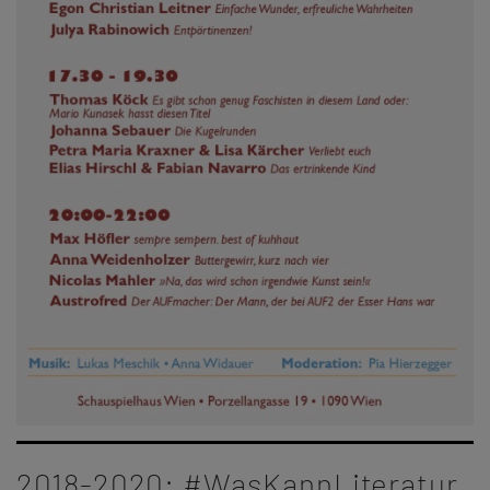
2018-2020: #WasKannLiteratur