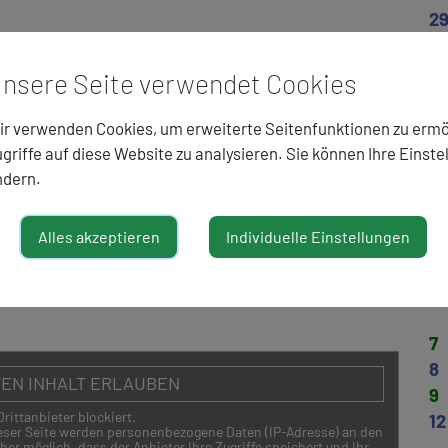
2
nsere Seite verwendet Cookies
3
r verwenden Cookies, um erweiterte Seitenfunktionen zu ermö
griffe auf diese Website zu analysieren. Sie können Ihre Einste
o
ndern.
1
2
Alles akzeptieren
Individuelle Einstellungen
5
6
7
8
EN INHALT ERLAUBEN
9
Drittanbieter blockiert.
12
ieser Seite werden personenbezogene Daten (IP-Adresse) an den
her möglich, dass der Anbieter Ihre Zugriffe speichert und Ihr