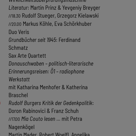
Literatur
: Martin Prinz & Yevgeniy Breyger
Rudolf Stueger, Grzegorz Kielawski
//18.30
Markus Köhle, Eva Schörkhuber
//20.00
Duo Veris
Grundbücher seit 1945
: Ferdinand
Schmatz
Sax Arte Quartett
Donauschwaben – politisch-literarische
Erinnerungsreisen: Ö1 – radiophone
Werkstatt
mit Katharina Menhofer & Katherina
Braschel
0
Rudolf Burgers Kritik der Gedenkpolitik
:
Doron Rabinovici & Franz Schuh
Mia Couto lesen …
mit Petra
//17.00
Nagenkögel
2
Martin Mader, Robert Woelfl, Angelika