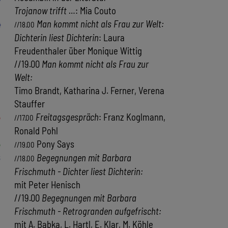
Trojanow trifft …
: Mia Couto
4
Man kommt nicht als Frau zur Welt:
//18.00
Dichterin liest Dichterin
: Laura
Freudenthaler über Monique Wittig
//19.00
Man kommt nicht als Frau zur
Welt:
Timo Brandt, Katharina J. Ferner, Verena
Stauffer
5
Freitagsgespräch
: Franz Koglmann,
//17.00
Ronald Pohl
5
Pony Says
//19.00
8
Begegnungen mit Barbara
//18.00
Frischmuth - Dichter liest Dichterin:
mit Peter Henisch
//19.00
Begegnungen mit Barbara
Frischmuth - Retrogranden aufgefrischt:
mit A. Babka, L. Hartl, E. Klar, M. Köhle