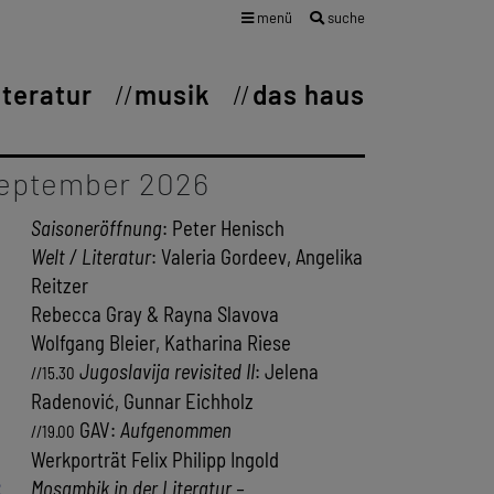
menü
suche
iteratur
musik
das haus
eptember 2026
Saisoneröffnung
: Peter Henisch
Welt / Literatur
: Valeria Gordeev, Angelika
Reitzer
Rebecca Gray & Rayna Slavova
Wolfgang Bleier, Katharina Riese
Jugoslavija revisited II
: Jelena
//15.30
Radenović, Gunnar Eichholz
GAV:
Aufgenommen
//19.00
Werkporträt Felix Philipp Ingold
2
Mosambik in der Literatur –