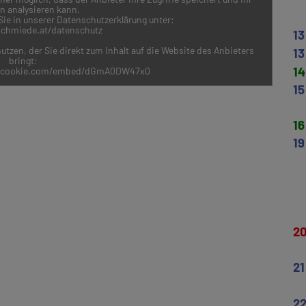
en analysieren kann.
ie in unserer Datenschutzerklärung unter:
-schmiede.at/datenschutz
13
utzen, der Sie direkt zum Inhalt auf die Website des Anbieters
13
bringt:
14
nocookie.com/embed/dGmA0DW47x0
15
16
19
2
21
2