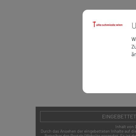
U
Wi
Zu
ä
ZURÜCK
EINGEBETTET
Inhalt von 
Durch das Ansehen der eingebetteten Inhalte auf d
Betreiber des Portals/Website gesendet. Es ist da