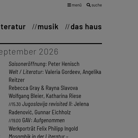
menü
suche
iteratur
musik
das haus
eptember 2026
Saisoneröffnung
: Peter Henisch
Welt / Literatur
: Valeria Gordeev, Angelika
Reitzer
Rebecca Gray & Rayna Slavova
Wolfgang Bleier, Katharina Riese
Jugoslavija revisited II
: Jelena
//15.30
Radenović, Gunnar Eichholz
GAV:
Aufgenommen
//19.00
Werkporträt Felix Philipp Ingold
2
Mosambik in der Literatur –