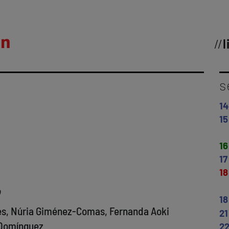
l
s
14
15
16
17
18
o
18
es, Núria Giménez-Comas, Fernanda Aoki
21
 Domínguez
2