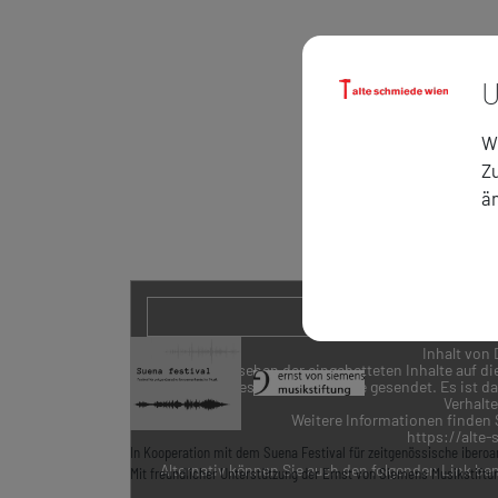
U
Wi
Zu
ä
EINGEBETTET
Inhalt von 
Durch das Ansehen der eingebetteten Inhalte auf d
Betreiber des Portals/Website gesendet. Es ist da
Verhalt
Weitere Informationen finden S
https://alte
In Kooperation mit dem Suena Festival für zeitgenössische ibero
Alternativ können Sie auch den folgenden Link ben
Mit freundlicher Unterstützung der Ernst von Siemens Musikstiftu