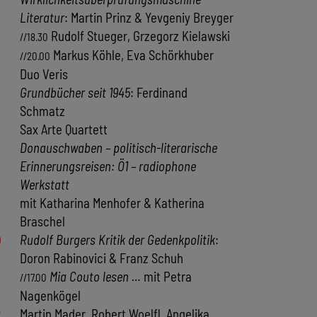
Literatur
: Martin Prinz & Yevgeniy Breyger
Rudolf Stueger, Grzegorz Kielawski
//18.30
Markus Köhle, Eva Schörkhuber
//20.00
Duo Veris
Grundbücher seit 1945
: Ferdinand
Schmatz
Sax Arte Quartett
Donauschwaben – politisch-literarische
Erinnerungsreisen: Ö1 – radiophone
Werkstatt
mit Katharina Menhofer & Katherina
Braschel
0
Rudolf Burgers Kritik der Gedenkpolitik
:
Doron Rabinovici & Franz Schuh
Mia Couto lesen …
mit Petra
//17.00
Nagenkögel
2
Martin Mader, Robert Woelfl, Angelika