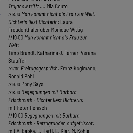
Trojanow trifft …
: Mia Couto
4
Man kommt nicht als Frau zur Welt:
//18.00
Dichterin liest Dichterin
: Laura
Freudenthaler über Monique Wittig
//19.00
Man kommt nicht als Frau zur
Welt:
Timo Brandt, Katharina J. Ferner, Verena
Stauffer
5
Freitagsgespräch
: Franz Koglmann,
//17.00
Ronald Pohl
5
Pony Says
//19.00
8
Begegnungen mit Barbara
//18.00
Frischmuth - Dichter liest Dichterin:
mit Peter Henisch
//19.00
Begegnungen mit Barbara
Frischmuth - Retrogranden aufgefrischt:
mit A. Babka, L. Hartl, E. Klar, M. Köhle