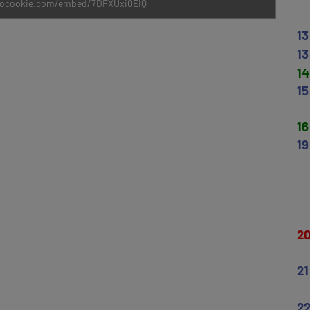
nocookie.com/embed/7DFXUxi0EIQ
13
13
14
15
16
19
2
21
2