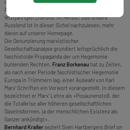
in mehreren Veranstaltungszyklen Raum geboten.
Ausgewählte Lyrik der Autorengäste der
letztjährigen
Literatur im Herbst: Das andere
Russland
ist in dieser
Sichel
nachzulesen, mehr
davon auf unserer Homepage.
Die Denunzierung marxistischer
Gesellschaftsanalyse grundiert leitsprüchlich die
faschistoide Propaganda der um Hegemonie
buhlenden Rechten.
Franz Borkenau
hat zu Zeiten,
als nach einer Periode faschistischer Hegemonie
Europa in Trümmern lag, einer Auswahl von Karl
Marx’ Schriften ein Vorwort vorangestellt. In diesem
bezeichnet er Marx’ Lehre als »Posaunenstoß, der
die Totalkrise aller höheren gesellschaftlichen
Daseinsformen, ja der menschlichen Existenz als
Ganzer ankündigt«.
Bernhard Kraller
seziert Sven Hartbergers
Brief an