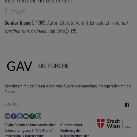
intertextuell mit Bachmann.
S. Insayif
Semier Insayif
, *1965; Autor, Literaturvermittler; zuletzt:
vom auf
horchen und zu fallen
. Gedichte (2025).
gemeinsam mit der Grazer Autorinnen Autorenversammlung in Kooperation mit
die
Furche
ZURÜCK
© Alte Schmiede Kunstverein Wien,
Mit besonderer
Schönlaterngasse 9, 1010 Wien //
Förderung der
Impressum
//
Datenschutz
Kulturabteilung der