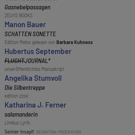
Gasnebelpassagen
ZEUYS BOOKS
Manon Bauer
SCHATTEN SONETTE
Edition Melos gelesen von
Barbara Kuhness
Hubertus September
FLUCHT
JOURNAL*
unveröffentlichtes Manuskript
Angelika Stumvoll
Die Silbentreppe
edition zzoo
Katharina J. Ferner
salamanderin
Limbus Lyrik
Semier Insayif
REDAKTION, MODERATION