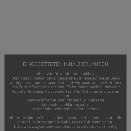
ZURÜCK
EINGEBETTETEN INHALT ERLAUBEN
Inhalt von Drittanbieter blockiert.
Durch das Ansehen der eingebetteten Inhalte auf dieser Seite
© Alte Schmiede Kunstverein Wien,
Mit besonderer
werden personenbezogene Daten (IP-Adresse) an den Betreiber
Schönlaterngasse 9, 1010 Wien //
Förderung der
des Portals/Website gesendet. Es ist daher möglich, dass der
Impressum
//
Datenschutz
Kulturabteilung der
Anbieter Ihre Zugriffe speichert und Ihr Verhalten analysieren
Stadt Wien
kann.
Weitere Informationen finden Sie in unserer
Datenschutzerklärung unter:
https://alte-schmiede.at/datenschutz
Alternativ können Sie auch den folgenden Link benutzen, der Sie
direkt zum Inhalt auf die Website des Anbieters bringt:
https://www.youtube-nocookie.com/embed/ckyicTTXBTg