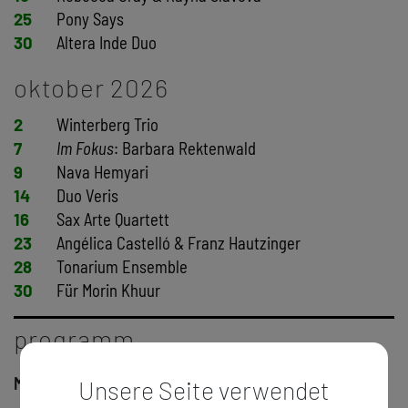
25
Pony Says
30
Altera Inde Duo
oktober 2026
2
Winterberg Trio
7
Im Fokus
: Barbara Rektenwald
9
Nava Hemyari
14
Duo Veris
16
Sax Arte Quartett
23
Angélica Castelló & Franz Hautzinger
28
Tonarium Ensemble
30
Für Morin Khuur
programm
Mittwoch, 18. Februar 2026
Unsere Seite verwendet