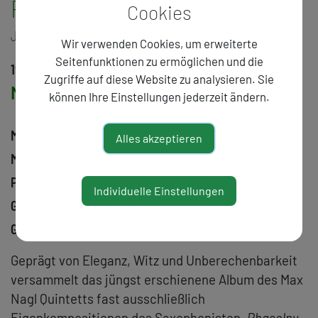
Phasolny
Cookies
JAZZ
Wir verwenden Cookies, um erweiterte
Seitenfunktionen zu ermöglichen und die
19:00
Zugriffe auf diese Website zu analysieren. Sie
Max Nagl Quintett
können Ihre Einstellungen jederzeit ändern.
Max Nagl
Saxophon
Alles akzeptieren
Martin Eberle
Trompete
Phil Yaeger
Posaune
Individuelle Einstellungen
Georg Vogel
Klavier
Gregor Aufmesser
Bass
Geprägt von Eleganz, Witz und Unberechenbarkeit
versammelt das jüngst erschienene Album des Max
Nagl Quintetts fast ausschließlich
Eigenkompositionen des Saxophonisten.
Phasolny