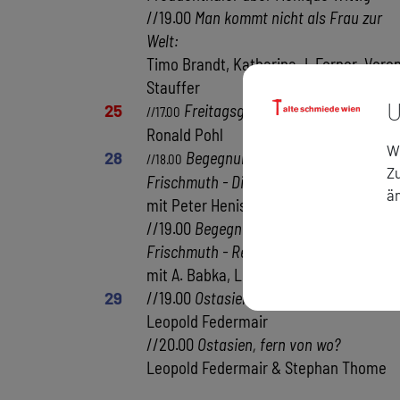
//19.00
Man kommt nicht als Frau zur
Welt:
Timo Brandt, Katharina J. Ferner, Vere
Stauffer
U
25
Freitagsgespräch
: Franz Koglman
//17.00
Ronald Pohl
Wi
28
Begegnungen mit Barbara
//18.00
Zu
Frischmuth - Dichter liest Dichterin:
ä
mit Peter Henisch
//19.00
Begegnungen mit Barbara
Frischmuth - Retrogranden aufgefrischt
mit A. Babka, L. Hartl, E. Klar, M. Köhle
29
//19.00
Ostasien, fern von wo?
Leopold Federmair
//20.00
Ostasien, fern von wo?
Leopold Federmair & Stephan Thome