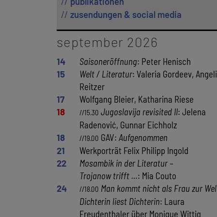
publikationen
zusendungen & social media
september 2026
14
Saisoneröffnung
: Peter Henisch
15
Welt / Literatur
: Valeria Gordeev, Angel
Reitzer
17
Wolfgang Bleier, Katharina Riese
18
Jugoslavija revisited II
: Jelena
//15.30
Radenović, Gunnar Eichholz
18
GAV:
Aufgenommen
//19.00
21
Werkporträt Felix Philipp Ingold
22
Mosambik in der Literatur –
Trojanow trifft …
: Mia Couto
24
Man kommt nicht als Frau zur Wel
//18.00
Dichterin liest Dichterin
: Laura
Freudenthaler über Monique Wittig