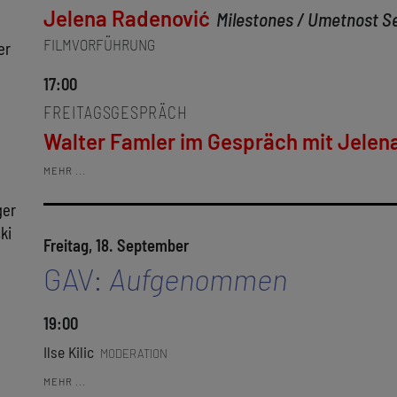
Jelena Radenović
Milestones / Umetnost S
FILMVORFÜHRUNG
er
17:00
FREITAGSGESPRÄCH
Walter Famler im Gespräch mit Jelen
MEHR ...
ger
ki
Freitag, 18. September
GAV:
Aufgenommen
19:00
Ilse Kilic
MODERATION
MEHR ...