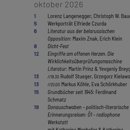
oktober 2026
1
Lorenz Langenegger, Christoph W. Bau
5
Werkporträt Elfriede Czurda
6
Literatur aus der belarussischen
Opposition
: Maxim Znak, Erich Klein
8
Dicht-Fest
12
Eingriffe am offenen Herzen. Die
Wirklichkeitsüberprüfungsmaschine
Literatur
: Martin Prinz & Yevgeniy Brey
13
Rudolf Stueger, Grzegorz Kielaws
//18.30
13
Markus Köhle, Eva Schörkhuber
//20.00
15
Grundbücher seit 1945
: Ferdinand
Schmatz
19
Donauschwaben – politisch-literarische
Erinnerungsreisen: Ö1 – radiophone
Werkstatt
mit Katharina Menhofer & Katherina