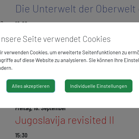
Die Unterwelt der Oberwelt
na
19:00
Wolfgang Bleier
Die Nacht hat hundert Weg
nsere Seite verwendet Cookies
n,
Klever Verlag
Katharina Riese
r verwenden Cookies, um erweiterte Seitenfunktionen zu ermö
Wieder Tauben
griffe auf diese Website zu analysieren. Sie können Ihre Einste
Bilder aus der Oberwelt. Klever Verlag
ndern.
Johannes Tröndle
MODERATION
MEHR ...
Alles akzeptieren
Individuelle Einstellungen
:
Freitag, 18. September
Jugoslavija revisited II
15:30