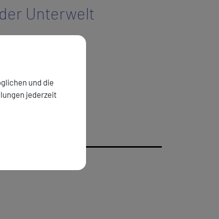
 der Unterwelt
e
glichen und die
llungen jederzeit