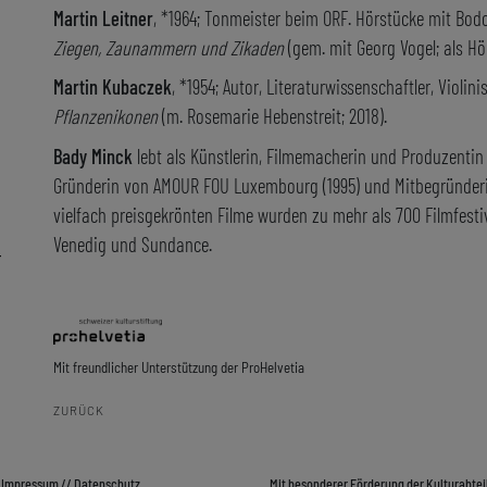
Martin Leitner
, *1964; Tonmeister beim ORF. Hörstücke mit Bodo 
Ziegen, Zaunammern und Zikaden
(gem. mit Georg Vogel; als Hö
Martin Kubaczek
, *1954; Autor, Literaturwissenschaftler, Violinis
Pflanzenikonen
(m. Rosemarie Hebenstreit; 2018).
Bady Minck
lebt als Künstlerin, Filmemacherin und Produzentin
Gründerin von AMOUR FOU Luxembourg (1995) und Mitbegründeri
vielfach preisgekrönten Filme wurden zu mehr als 700 Filmfestiv
Venedig und Sundance.
–
Mit freundlicher Unterstützung der ProHelvetia
ZURÜCK
/
Impressum
//
Datenschutz
Mit besonderer Förderung der Kulturabtei