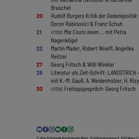
Braschel
20
Rudolf Burgers Kritik der Gedenkpolitik
:
Doron Rabinovici & Franz Schuh
21
Mia Couto lesen …
mit Petra
//17.00
Nagenkögel
22
Martin Mader, Robert Woelfl, Angelika
Reitzer
27
Georg Fritsch & Willi Winkler
29
Literatur als Zeit-Schrift: LANDSTRICH
mit K.-M. Gauß, A. Weidenholzer, H. Rizy
30
Freitagsgespräch
: Georg Fritsch
//17.00
© Alte Schmiede Kunstverein Wien, Schönlaterngasse 9, 1010 Wien /