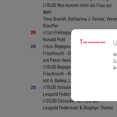
//19.00
Man kommt nicht als Frau zur
Welt:
Timo Brandt, Katharina J. Ferner, Vere
Stauffer
25
Freitagsgespräch
: Franz Koglman
//17.00
Ronald Pohl
U
28
Begegnungen mit Barbara
//18.00
Frischmuth - Dichter liest Dichterin:
Wi
mit Peter Henisch
Zu
//19.00
Begegnungen mit Barbara
ä
Frischmuth - Retrogranden aufgefrischt
mit A. Babka, L. Hartl, E. Klar, M. Köhle
29
//19.00
Ostasien, fern von wo?
Leopold Federmair
//20.00
Ostasien, fern von wo?
Leopold Federmair & Stephan Thome