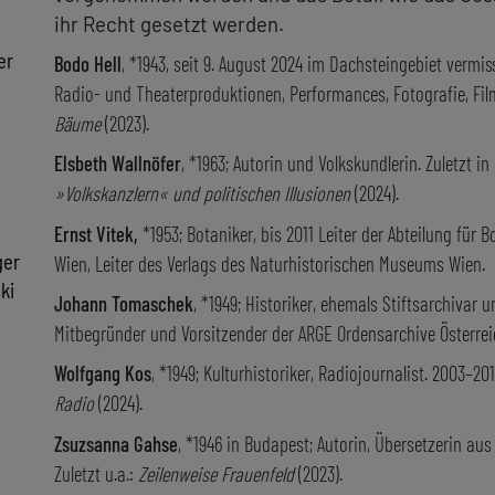
ihr Recht gesetzt werden.
er
Bodo Hell
, *1943, seit 9. August 2024 im Dachsteingebiet vermiss
Radio- und Theaterproduktionen, Performances, Fotografie, Film
Bäume
(2023).
Elsbeth Wallnöfer
, *1963; Autorin und Volkskundlerin. Zuletzt 
»Volkskanzlern« und politischen Illusionen
(2024).
Ernst Vitek,
*1953; Botaniker, bis 2011 Leiter der Abteilung fü
ger
Wien, Leiter des Verlags des Naturhistorischen Museums Wien.
ki
Johann Tomaschek
, *1949; Historiker, ehemals Stiftsarchivar 
Mitbegründer und Vorsitzender der ARGE Ordensarchive Österrei
Wolfgang Kos
, *1949; Kulturhistoriker, Radiojournalist. 2003–2
Radio
(2024).
Zsuzsanna Gahse
, *1946 in Budapest; Autorin, Übersetzerin au
Zuletzt u.a.:
Zeilenweise Frauenfeld
(2023).