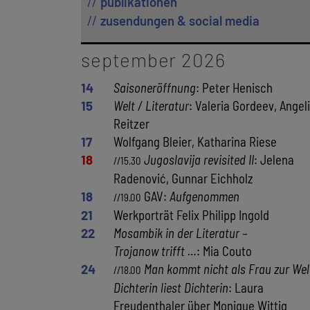
publikationen
zusendungen & social media
september 2026
14
Saisoneröffnung
: Peter Henisch
15
Welt / Literatur
: Valeria Gordeev, Angel
Reitzer
17
Wolfgang Bleier, Katharina Riese
18
Jugoslavija revisited II
: Jelena
//15.30
Radenović, Gunnar Eichholz
18
GAV:
Aufgenommen
//19.00
21
Werkporträt Felix Philipp Ingold
22
Mosambik in der Literatur –
Trojanow trifft …
: Mia Couto
24
Man kommt nicht als Frau zur Wel
//18.00
Dichterin liest Dichterin
: Laura
Freudenthaler über Monique Wittig