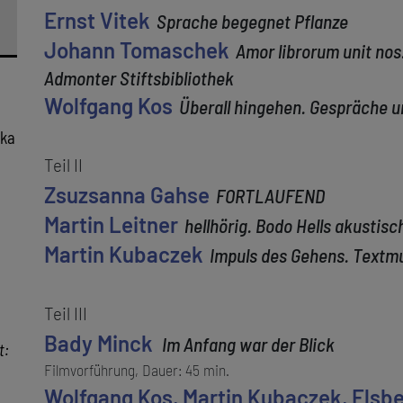
Ernst Vitek
Sprache begegnet Pflanze
Johann Tomaschek
Amor librorum unit nos
Admonter Stiftsbibliothek
Wolfgang Kos
Überall hingehen. Gespräche u
ika
Teil II
Zsuzsanna Gahse
FORTLAUFEND
Martin Leitner
hellhörig. Bodo Hells akustisc
Martin Kubaczek
Impuls des Gehens. Textm
Teil III
Bady Minck
Im Anfang war der Blick
t:
Filmvorführung, Dauer: 45 min.
Wolfgang Kos, Martin Kubaczek, Elsbe