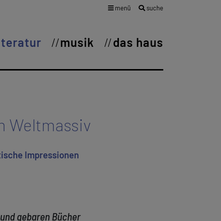
menü
suche
iteratur
musik
das haus
m Weltmassiv
tische Impressionen
e und gebaren Bücher