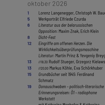
oktober 2026
1
Lorenz Langenegger, Christoph W. Bau
5
Werkporträt Elfriede Czurda
6
Literatur aus der belarussischen
Opposition
: Maxim Znak, Erich Klein
8
Dicht-Fest
12
Eingriffe am offenen Herzen. Die
Wirklichkeitsüberprüfungsmaschine
Literatur
: Martin Prinz & Yevgeniy Brey
13
Rudolf Stueger, Grzegorz Kielaws
//18.30
13
Markus Köhle, Eva Schörkhuber
//20.00
15
Grundbücher seit 1945
: Ferdinand
Schmatz
19
Donauschwaben – politisch-literarische
Erinnerungsreisen: Ö1 – radiophone
Werkstatt
mit Katharina Menhofer & Katherina