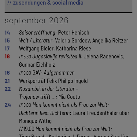
zusendungen & social media
september 2026
14
Saisoneröffnung
: Peter Henisch
15
Welt / Literatur
: Valeria Gordeev, Angelika Reitzer
17
Wolfgang Bleier, Katharina Riese
18
Jugoslavija revisited II
: Jelena Radenović,
//15.30
Gunnar Eichholz
18
GAV:
Aufgenommen
//19.00
21
Werkporträt Felix Philipp Ingold
22
Mosambik in der Literatur –
Trojanow trifft …
: Mia Couto
24
Man kommt nicht als Frau zur Welt:
//18.00
Dichterin liest Dichterin
: Laura Freudenthaler über
Monique Wittig
//19.00
Man kommt nicht als Frau zur Welt:
Timo Brandt, Katharina J. Ferner, Verena Stauffer