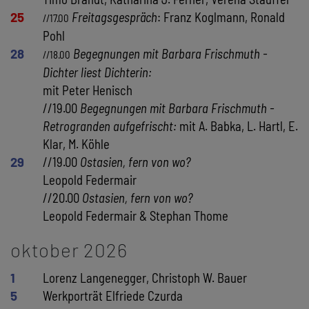
25
Freitagsgespräch
: Franz Koglmann, Ronald
//17.00
Pohl
28
Begegnungen mit Barbara Frischmuth -
//18.00
Dichter liest Dichterin:
mit Peter Henisch
//19.00
Begegnungen mit Barbara Frischmuth -
Retrogranden aufgefrischt:
mit A. Babka, L. Hartl, E.
Klar, M. Köhle
29
//19.00
Ostasien, fern von wo?
Leopold Federmair
//20.00
Ostasien, fern von wo?
Leopold Federmair & Stephan Thome
oktober 2026
1
Lorenz Langenegger, Christoph W. Bauer
5
Werkporträt Elfriede Czurda