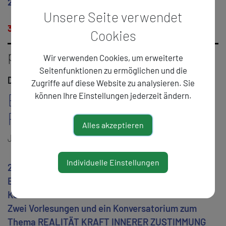
29
Literatur als Zeit-Schrift: LANDSTRICH
– mit K.-M.
Unsere Seite verwendet
Gauß, A. Weidenholzer, H. Rizy
30
Freitagsgespräch
: Georg Fritsch
//17.00
Cookies
programm
Wir verwenden Cookies, um erweiterte
Seitenfunktionen zu ermöglichen und die
Donnerstag, 26. Juni 2025
Zugriffe auf diese Website zu analysieren. Sie
Ernst-Jandl-Dozentur für
können Ihre Einstellungen jederzeit ändern.
Poetik 2025
Alles akzeptieren
JANDL-POETIKDOZENTUR
Individuelle Einstellungen
23./24./26.6
Ernst-Jandl-Dozentur für Poetik 2025: Michael
Köhlmeier
Zwei Vorlesungen und ein Konversatorium zum
Thema REALITÄT KRAFT INNERER ZUSTIMMUNG