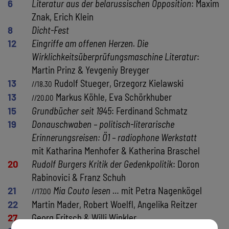
6
Literatur aus der belarussischen Opposition
: Maxim
Znak, Erich Klein
8
Dicht-Fest
12
Eingriffe am offenen Herzen. Die
Wirklichkeitsüberprüfungsmaschine Literatur
:
Martin Prinz & Yevgeniy Breyger
13
Rudolf Stueger, Grzegorz Kielawski
//18.30
13
Markus Köhle, Eva Schörkhuber
//20.00
15
Grundbücher seit 1945
: Ferdinand Schmatz
19
Donauschwaben – politisch-literarische
Erinnerungsreisen: Ö1 – radiophone Werkstatt
mit Katharina Menhofer & Katherina Braschel
20
Rudolf Burgers Kritik der Gedenkpolitik
: Doron
Rabinovici & Franz Schuh
21
Mia Couto lesen …
mit Petra Nagenkögel
//17.00
22
Martin Mader, Robert Woelfl, Angelika Reitzer
27
Georg Fritsch & Willi Winkler