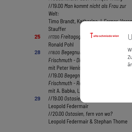
//19.00
Man kommt nicht als Frau zur
Welt:
Timo Brandt, Katharina J. Ferner, Vere
Stauffer
U
25
Freitagsgespräch
: Franz Koglman
//17.00
Ronald Pohl
Wi
28
Begegnungen mit Barbara
//18.00
Zu
Frischmuth - Dichter liest Dichterin:
ä
mit Peter Henisch
//19.00
Begegnungen mit Barbara
Frischmuth - Retrogranden aufgefrischt
mit A. Babka, L. Hartl, E. Klar, M. Köhle
29
//19.00
Ostasien, fern von wo?
Leopold Federmair
//20.00
Ostasien, fern von wo?
Leopold Federmair & Stephan Thome