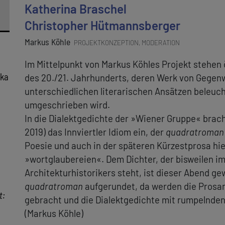
Katherina Braschel
Christopher Hütmannsberger
Markus Köhle
PROJEKTKONZEPTION, MODERATION
Im Mittelpunkt von Markus Köhles Projekt stehen
ika
des 20./21. Jahrhunderts, deren Werk von Gegen
unterschiedlichen literarischen Ansätzen beleuch
umgeschrieben wird.
In die Dialektgedichte der »Wiener Gruppe« brach
2019) das Innviertler Idiom ein, der
quadratroma
Poesie und auch in der späteren Kürzestprosa hiel
»wortglaubereien«. Dem Dichter, der bisweilen i
Architekturhistorikers steht, ist dieser Abend g
quadratroman
aufgerundet, da werden die Prosam
t:
gebracht und die Dialektgedichte mit rumpelnden
(Markus Köhle)