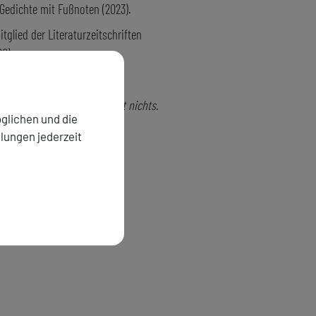
 Gedichte mit Fußnoten (2023).
itglied der Literaturzeitschriften
0).
setzer.
 wie das Internet, es vergisst nichts.
glichen und die
llungen jederzeit