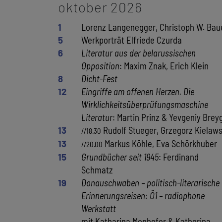
oktober 2026
1
Lorenz Langenegger, Christoph W. Bau
5
Werkporträt Elfriede Czurda
6
Literatur aus der belarussischen
Opposition
: Maxim Znak, Erich Klein
8
Dicht-Fest
12
Eingriffe am offenen Herzen. Die
Wirklichkeitsüberprüfungsmaschine
Literatur
: Martin Prinz & Yevgeniy Brey
13
Rudolf Stueger, Grzegorz Kielaws
//18.30
13
Markus Köhle, Eva Schörkhuber
//20.00
15
Grundbücher seit 1945
: Ferdinand
Schmatz
19
Donauschwaben – politisch-literarische
Erinnerungsreisen: Ö1 – radiophone
Werkstatt
mit Katharina Menhofer & Katherina