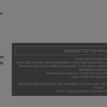
er
ZURÜCK
EINGEBETTETEN INH
ger
Inhalt von Drittanbiete
ki
Durch das Ansehen der eingebetteten Inhalte auf dieser Seite
Betreiber des Portals/Website gesendet. Es ist daher möglich,
Verhalten analysier
Weitere Informationen finden Sie in unse
https://alte-schmiede.a
Alternativ können Sie auch den folgenden Link benutzen, der S
bringt:
https://www.youtube-nocookie.