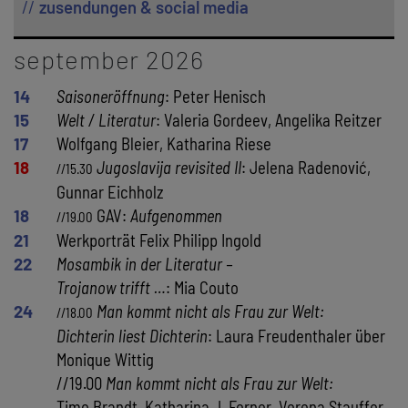
zusendungen & social media
september 2026
14
Saisoneröffnung
: Peter Henisch
15
Welt / Literatur
: Valeria Gordeev, Angelika Reitzer
17
Wolfgang Bleier, Katharina Riese
18
Jugoslavija revisited II
: Jelena Radenović,
//15.30
Gunnar Eichholz
18
GAV:
Aufgenommen
//19.00
21
Werkporträt Felix Philipp Ingold
22
Mosambik in der Literatur –
Trojanow trifft …
: Mia Couto
24
Man kommt nicht als Frau zur Welt:
//18.00
Dichterin liest Dichterin
: Laura Freudenthaler über
Monique Wittig
//19.00
Man kommt nicht als Frau zur Welt:
Timo Brandt, Katharina J. Ferner, Verena Stauffer