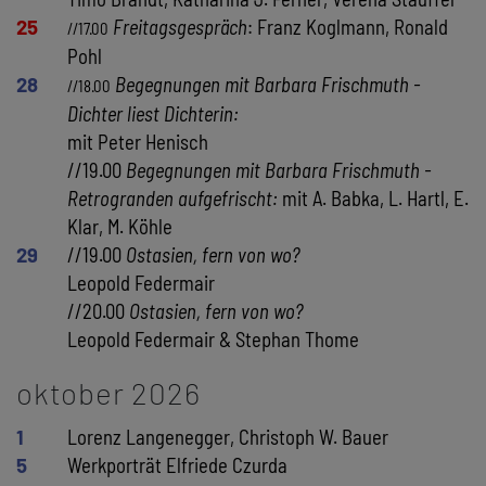
25
Freitagsgespräch
: Franz Koglmann, Ronald
//17.00
Pohl
28
Begegnungen mit Barbara Frischmuth -
//18.00
Dichter liest Dichterin:
mit Peter Henisch
//19.00
Begegnungen mit Barbara Frischmuth -
Retrogranden aufgefrischt:
mit A. Babka, L. Hartl, E.
Klar, M. Köhle
29
//19.00
Ostasien, fern von wo?
Leopold Federmair
//20.00
Ostasien, fern von wo?
Leopold Federmair & Stephan Thome
oktober 2026
1
Lorenz Langenegger, Christoph W. Bauer
5
Werkporträt Elfriede Czurda