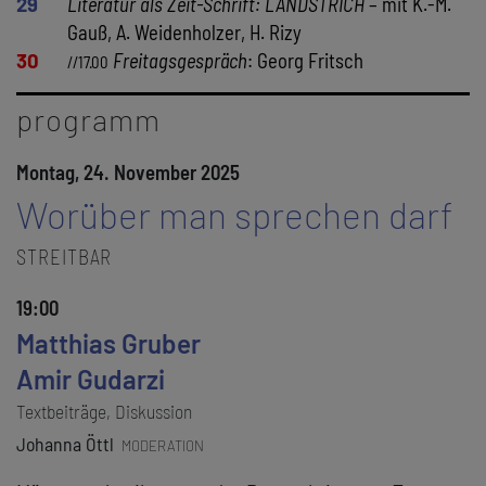
29
Literatur als Zeit-Schrift: LANDSTRICH
– mit K.-M.
Gauß, A. Weidenholzer, H. Rizy
30
Freitagsgespräch
: Georg Fritsch
//17.00
programm
Montag, 24. November 2025
Worüber man sprechen darf
STREITBAR
19:00
Matthias Gruber
Amir Gudarzi
Textbeiträge, Diskussion
Johanna Öttl
MODERATION