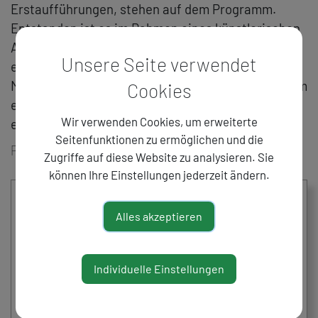
Erstaufführungen, stehen auf dem Programm.
Entstanden ist es im Rahmen eines künstlerischen
Austauschs mit dem »Distat Terra« in Patagonien,
Unsere Seite verwendet
einem biennalen Festival für unabhängige Neue
Musik in Lateinamerika. Nun wir das Programm zum
Cookies
ersten Mal in Europa präsentiert - ein Einblick in
Wir verwenden Cookies, um erweiterte
eine lebendige internationale Zusammenarbeit.
Seitenfunktionen zu ermöglichen und die
Pressetext
Zugriffe auf diese Website zu analysieren. Sie
können Ihre Einstellungen jederzeit ändern.
Alles akzeptieren
Individuelle Einstellungen