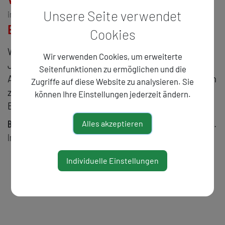
Unsere Seite verwendet
im Gespräch mit
Bernhard Cella
Cookies
Was bedeutet Selbstpublizieren im 21.
Wir verwenden Cookies, um erweiterte
Jahrhundert? Ist der Druck auf Papier die
Seitenfunktionen zu ermöglichen und die
Alternative zum digitalen Austausch? Wie lässt sich
Zugriffe auf diese Website zu analysieren. Sie
zwischen Subversionsgestus und neuem
können Ihre Einstellungen jederzeit ändern.
Biedermeier unterscheiden?
Bernhard Cella
lebt und arbeitet als Künstler und Verleger in Wien.
Alles akzeptieren
Initiator des Salons für Kunstbuch und von NO-ISBN.
Individuelle Einstellungen