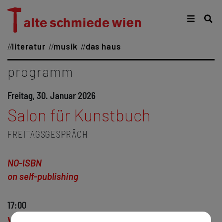
literatur
musik
das haus
programm
Freitag, 30. Januar 2026
Salon für Kunstbuch
FREITAGSGESPRÄCH
NO-ISBN
on self-publishing
17:00
Walter Famler