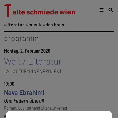
literatur
musik
das haus
programm
Montag, 2. Februar 2026
Welt / Literatur
124. AUTOR*INNENPROJEKT
19:00
Nava Ebrahimi
Und Federn überall
Roman. Luchterhand Literaturverlag
Angelika Reitzer
KONZEPT, MODERATION