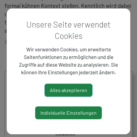
formal kühnen Kontext stellen. Kenntlich wird dabei
die Ablehnung ästhetischer Dogmen sowie eine
tabulose Darstellung unterschiedlichster Einflüsse
Unsere Seite verwendet
aus Musikgeschichte und aktuellem Musikleben.
Cookies
A. del Valle-Lattanzio
Wir verwenden Cookies, um erweiterte
Seitenfunktionen zu ermöglichen und die
Zugriffe auf diese Website zu analysieren. Sie
können Ihre Einstellungen jederzeit ändern.
Alles akzeptieren
Individuelle Einstellungen