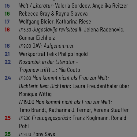
15
Welt / Literatur
: Valeria Gordeev, Angelika Reitzer
16
Rebecca Gray & Rayna Slavova
17
Wolfgang Bleier, Katharina Riese
18
Jugoslavija revisited II
: Jelena Radenović,
//15.30
Gunnar Eichholz
18
GAV:
Aufgenommen
//19.00
21
Werkporträt Felix Philipp Ingold
22
Mosambik in der Literatur –
Trojanow trifft …
: Mia Couto
24
Man kommt nicht als Frau zur Welt:
//18.00
Dichterin liest Dichterin
: Laura Freudenthaler über
Monique Wittig
//19.00
Man kommt nicht als Frau zur Welt:
Timo Brandt, Katharina J. Ferner, Verena Stauffer
25
Freitagsgespräch
: Franz Koglmann, Ronald
//17.00
Pohl
25
Pony Says
//19.00