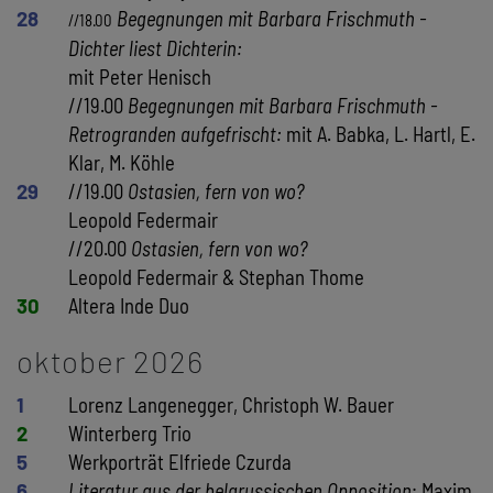
28
Begegnungen mit Barbara Frischmuth -
//18.00
Dichter liest Dichterin:
mit Peter Henisch
//19.00
Begegnungen mit Barbara Frischmuth -
Retrogranden aufgefrischt:
mit A. Babka, L. Hartl, E.
Klar, M. Köhle
29
//19.00
Ostasien, fern von wo?
Leopold Federmair
//20.00
Ostasien, fern von wo?
Leopold Federmair & Stephan Thome
30
Altera Inde Duo
oktober 2026
1
Lorenz Langenegger, Christoph W. Bauer
2
Winterberg Trio
5
Werkporträt Elfriede Czurda
6
Literatur aus der belarussischen Opposition
: Maxim