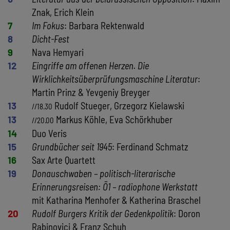
Znak, Erich Klein
7
Im Fokus
: Barbara Rektenwald
8
Dicht-Fest
9
Nava Hemyari
12
Eingriffe am offenen Herzen. Die
Wirklichkeitsüberprüfungsmaschine Literatur
:
Martin Prinz & Yevgeniy Breyger
13
Rudolf Stueger, Grzegorz Kielawski
//18.30
13
Markus Köhle, Eva Schörkhuber
//20.00
14
Duo Veris
15
Grundbücher seit 1945
: Ferdinand Schmatz
16
Sax Arte Quartett
19
Donauschwaben – politisch-literarische
Erinnerungsreisen: Ö1 – radiophone Werkstatt
mit Katharina Menhofer & Katherina Braschel
20
Rudolf Burgers Kritik der Gedenkpolitik
: Doron
Rabinovici & Franz Schuh