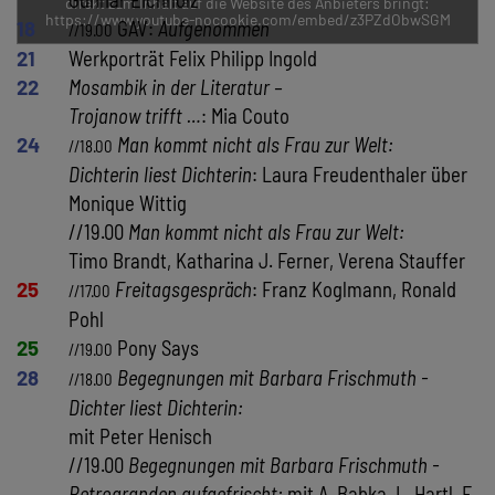
direkt zum Inhalt auf die Website des Anbieters bringt:
https://www.youtube-nocookie.com/embed/z3PZdObwSGM
18
GAV:
Aufgenommen
//19.00
21
Werkporträt Felix Philipp Ingold
22
Mosambik in der Literatur –
Trojanow trifft …
: Mia Couto
24
Man kommt nicht als Frau zur Welt:
//18.00
Dichterin liest Dichterin
: Laura Freudenthaler über
Monique Wittig
//19.00
Man kommt nicht als Frau zur Welt:
Timo Brandt, Katharina J. Ferner, Verena Stauffer
25
Freitagsgespräch
: Franz Koglmann, Ronald
//17.00
Pohl
25
Pony Says
//19.00
28
Begegnungen mit Barbara Frischmuth -
//18.00
Dichter liest Dichterin:
mit Peter Henisch
//19.00
Begegnungen mit Barbara Frischmuth -
Retrogranden aufgefrischt:
mit A. Babka, L. Hartl, E.