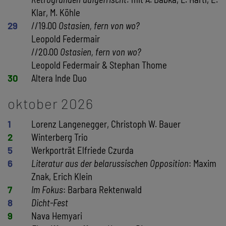
Klar, M. Köhle
29
//19.00
Ostasien, fern von wo?
Leopold Federmair
//20.00
Ostasien, fern von wo?
Leopold Federmair & Stephan Thome
30
Altera Inde Duo
oktober 2026
1
Lorenz Langenegger, Christoph W. Bauer
2
Winterberg Trio
5
Werkporträt Elfriede Czurda
6
Literatur aus der belarussischen Opposition
: Maxim
Znak, Erich Klein
7
Im Fokus
: Barbara Rektenwald
8
Dicht-Fest
9
Nava Hemyari