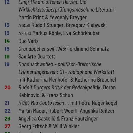
12
Eingriffe am offenen Herzen. Die
Wirklichkeitsüberprüfungsmaschine Literatur
:
Martin Prinz & Yevgeniy Breyger
13
Rudolf Stueger, Grzegorz Kielawski
//18.30
13
Markus Köhle, Eva Schörkhuber
//20.00
14
Duo Veris
15
Grundbücher seit 1945
: Ferdinand Schmatz
16
Sax Arte Quartett
19
Donauschwaben – politisch-literarische
Erinnerungsreisen: Ö1 – radiophone Werkstatt
mit Katharina Menhofer & Katherina Braschel
20
Rudolf Burgers Kritik der Gedenkpolitik
: Doron
Rabinovici & Franz Schuh
21
Mia Couto lesen …
mit Petra Nagenkögel
//17.00
22
Martin Mader, Robert Woelfl, Angelika Reitzer
23
Angélica Castelló & Franz Hautzinger
27
Georg Fritsch & Willi Winkler