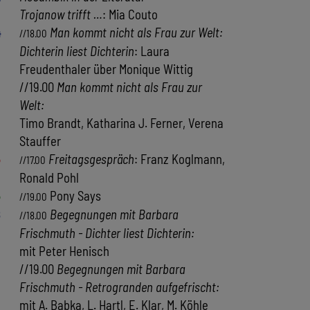
Trojanow trifft …
: Mia Couto
4
Man kommt nicht als Frau zur Welt:
//18.00
Dichterin liest Dichterin
: Laura
Freudenthaler über Monique Wittig
//19.00
Man kommt nicht als Frau zur
Welt:
Timo Brandt, Katharina J. Ferner, Verena
Stauffer
5
Freitagsgespräch
: Franz Koglmann,
//17.00
Ronald Pohl
5
Pony Says
//19.00
8
Begegnungen mit Barbara
//18.00
Frischmuth - Dichter liest Dichterin:
mit Peter Henisch
//19.00
Begegnungen mit Barbara
Frischmuth - Retrogranden aufgefrischt:
mit A. Babka, L. Hartl, E. Klar, M. Köhle