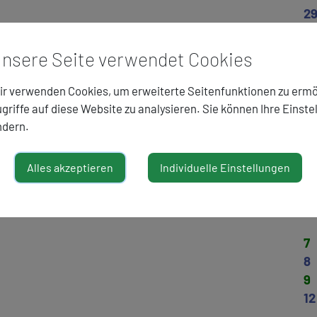
2
nsere Seite verwendet Cookies
3
r verwenden Cookies, um erweiterte Seitenfunktionen zu ermö
griffe auf diese Website zu analysieren. Sie können Ihre Einste
o
ndern.
1
2
Alles akzeptieren
Individuelle Einstellungen
5
6
7
8
9
12