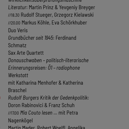
Literatur
: Martin Prinz & Yevgeniy Breyger
Rudolf Stueger, Grzegorz Kielawski
//18.30
Markus Köhle, Eva Schörkhuber
//20.00
Duo Veris
Grundbücher seit 1945
: Ferdinand
Schmatz
Sax Arte Quartett
Donauschwaben – politisch-literarische
Erinnerungsreisen: Ö1 – radiophone
Werkstatt
mit Katharina Menhofer & Katherina
Braschel
0
Rudolf Burgers Kritik der Gedenkpolitik
:
Doron Rabinovici & Franz Schuh
Mia Couto lesen …
mit Petra
//17.00
Nagenkögel
2
Martin Mader, Robert Woelfl, Angelika