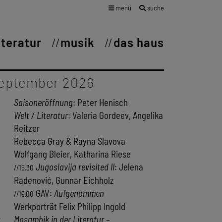
menü
suche
iteratur
musik
das haus
eptember 2026
Saisoneröffnung
: Peter Henisch
Welt / Literatur
: Valeria Gordeev, Angelika
Reitzer
Rebecca Gray & Rayna Slavova
Wolfgang Bleier, Katharina Riese
Jugoslavija revisited II
: Jelena
//15.30
Radenović, Gunnar Eichholz
GAV:
Aufgenommen
//19.00
Werkporträt Felix Philipp Ingold
2
Mosambik in der Literatur –