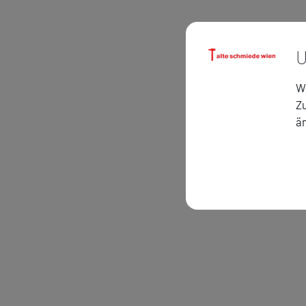
U
Wi
Zu
ä