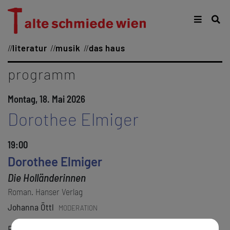
literatur
musik
das haus
programm
Montag, 18. Mai 2026
Dorothee Elmiger
19:00
Dorothee Elmiger
Die Holländerinnen
Roman. Hanser Verlag
Johanna Öttl
MODERATION
Reiseerzählung, Poetik-Vorlesung, immersives