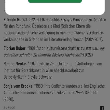
abfinden wollte.
F. Huber
Elfriede Gerstl
, 1932–2009. Gedichte, Essays, Prosastücke, Arbeiten
für den Rundfunk. Überlebte als Kind jüdischer Eltern die
nationalsozialistische Verfolgung in mehreren Wiener Verstecken.
Werkausgabe in 5 Bänden im Literaturverlag Droschl (2012–2017).
Florian Huber
, *1981; Autor, Kulturwissenschaftler; zuletzt u.a.:
der
schreiber schreibt. Zu Heimrad Bäckers Nachschrift
(2022).
Regina Menke
, *1997. Texte in Zeitschriften und Anthologien; am
Institut für Sprachkunst in Wien Abschlussarbeit zur
Barocklyrikerin Sibylla Schwarz.
Sonja vom Brocke
, *1980; ihre Gedichte wurden u.a. ins Englische,
Arabische, Rumänische übersetzt. Zuletzt u.a.:
Mush
. Gedichte
(2020).
ZURÜCK