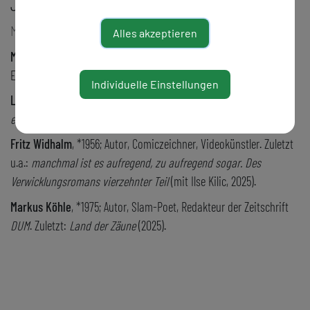
Jahrhunderts ein.
M. Köhle
Alles akzeptieren
Michael Hammerschmid
, *1972. Gedichte, Lieder, Hörspiele,
Essays;
zuletzt: was keiner kapiert
(2024).
Individuelle Einstellungen
Lorena Pircher
, *1994, Autorin, Lehrerin, Buchhändlerin. Zuletzt:
eure stimmen - eure sprachen
(2024).
Fritz Widhalm
, *1956; Autor, Comiczeichner, Videokünstler. Zuletzt
u.a.:
manchmal ist es aufregend, zu aufregend sogar. Des
Verwicklungsromans vierzehnter Teil
(mit Ilse Kilic, 2025).
Markus Köhle
, *1975; Autor, Slam-Poet, Redakteur der Zeitschrift
DUM
. Zuletzt:
Land der Zäune
(2025).