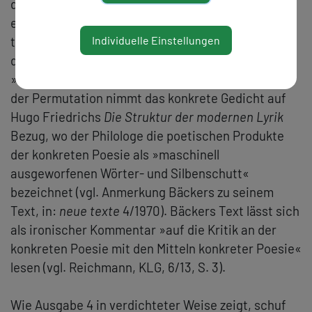
die
neuen texte
ansieht (vgl. Eder 1999, S. 115): das
enge Zusammenwirken von literarischem Text und
Individuelle Einstellungen
theoretischer Überlegung. Ein Beispiel außerhalb
des Schwerpunkts ist etwa Heimrad Bäckers
»hermetische ode auf hugo friedrich«. Mit Mitteln
der Permutation nimmt das konkrete Gedicht auf
Hugo Friedrichs
Die Struktur der modernen Lyrik
Bezug, wo der Philologe die poetischen Produkte
der konkreten Poesie als »maschinell
ausgeworfenen Wörter- und Silbenschutt«
bezeichnet (vgl. Anmerkung Bäckers zu seinem
Text, in:
neue texte
4/1970). Bäckers Text lässt sich
als ironischer Kommentar »auf die Kritik an der
konkreten Poesie mit den Mitteln konkreter Poesie«
lesen (vgl. Reichmann, KLG, 6/13, S. 3).
Wie Ausgabe 4 in verdichteter Weise zeigt, schuf