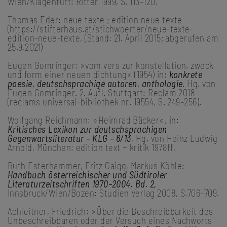
Wien/Klagenfurt: Ritter 1999, S. 113–120.
Thomas Eder: neue texte ; edition neue texte
(https://stifterhaus.at/stichwoerter/neue-texte-
edition-neue-texte, (Stand: 21. April 2015; abgerufen am
25.9.2021)
Eugen Gomringer: »vom vers zur konstellation. zweck
und form einer neuen dichtung« (1954) in:
konkrete
poesie. deutschsprachige autoren. anthologie.
Hg. von
Eugen Gomringer. 2. Aufl. Stuttgart: Reclam 2018
(reclams universal-bibliothek nr. 19554, S. 249–256).
Wolfgang Reichmann: »Heimrad Bäcker«, in:
Kritisches Lexikon zur deutschsprachigen
Gegenwartsliteratur – KLG – 6/13
, Hg. von Heinz Ludwig
Arnold, München: edition text + kritik 1978ff.
Ruth Esterhammer, Fritz Gaigg, Markus Köhle:
Handbuch österreichischer und Südtiroler
Literaturzeitschriften 1970–2004. Bd. 2,
Innsbruck/Wien/Bozen: Studien Verlag 2008, S.706–709.
Achleitner, Friedrich: »Über die Beschreibbarkeit des
Unbeschreibbaren oder der Versuch eines Nachworts