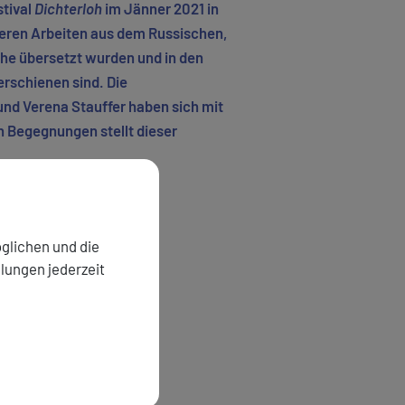
stival
Dichterloh
im Jänner 2021 in
deren Arbeiten aus dem Russischen,
e übersetzt wurden und in den
erschienen sind. Die
und Verena Stauffer haben sich mit
en Begegnungen stellt dieser
glichen und die
llungen jederzeit