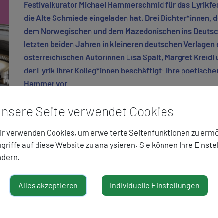
Festivalkurator Michael Hammerschmid für das Lyrikfe
die Alte Schmiede eingeladen hat. Drei Dichter*innen, 
dem Norwegischen und dem Mazedonischen ins Deutsch
letzten beiden Jahren in kleineren deutschen Verlagen 
österreichischen Autorinnen Lisa Spalt,
Margret Kreidl 
der Lyrik ihrer Kolleg*innen beschäftigt: Ihre poetisch
Hammer vor.
ZURÜCK
nsere Seite verwendet Cookies
r verwenden Cookies, um erweiterte Seitenfunktionen zu ermö
griffe auf diese Website zu analysieren. Sie können Ihre Einste
ndern.
Alles akzeptieren
Individuelle Einstellungen