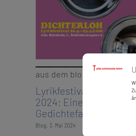
U
aus dem blog
Wi
Lyrikfestival
Dichterloh
Zu
ä
2024: Eine
Gedichtefahrt
Blog, 3. Mai 2024