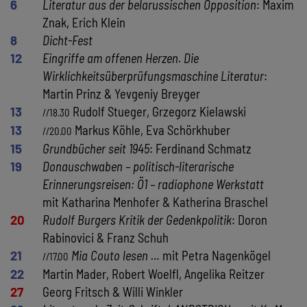
6
Literatur aus der belarussischen Opposition
: Maxim
Znak, Erich Klein
8
Dicht-Fest
12
Eingriffe am offenen Herzen. Die
Wirklichkeitsüberprüfungsmaschine Literatur
:
Martin Prinz & Yevgeniy Breyger
13
Rudolf Stueger, Grzegorz Kielawski
//18.30
13
Markus Köhle, Eva Schörkhuber
//20.00
15
Grundbücher seit 1945
: Ferdinand Schmatz
19
Donauschwaben – politisch-literarische
Erinnerungsreisen: Ö1 – radiophone Werkstatt
mit Katharina Menhofer & Katherina Braschel
20
Rudolf Burgers Kritik der Gedenkpolitik
: Doron
Rabinovici & Franz Schuh
21
Mia Couto lesen …
mit Petra Nagenkögel
//17.00
22
Martin Mader, Robert Woelfl, Angelika Reitzer
27
Georg Fritsch & Willi Winkler