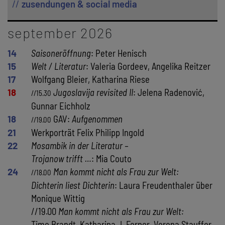
zusendungen & social media
september 2026
14
Saisoneröffnung
: Peter Henisch
15
Welt / Literatur
: Valeria Gordeev, Angelika Reitzer
17
Wolfgang Bleier, Katharina Riese
18
Jugoslavija revisited II
: Jelena Radenović,
//15.30
Gunnar Eichholz
18
GAV:
Aufgenommen
//19.00
21
Werkporträt Felix Philipp Ingold
22
Mosambik in der Literatur –
Trojanow trifft …
: Mia Couto
24
Man kommt nicht als Frau zur Welt:
//18.00
Dichterin liest Dichterin
: Laura Freudenthaler über
Monique Wittig
//19.00
Man kommt nicht als Frau zur Welt:
Timo Brandt, Katharina J. Ferner, Verena Stauffer