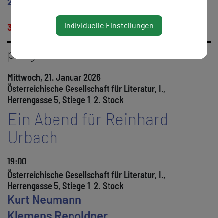
29
Literatur als Zeit-Schrift: LANDSTRICH
– mit K.-M.
Gauß, A. Weidenholzer, H. Rizy
Individuelle Einstellungen
30
Freitagsgespräch
: Georg Fritsch
//17.00
programm
Mittwoch, 21. Januar 2026
Österreichische Gesellschaft für Literatur, I.,
Herrengasse 5, Stiege 1, 2. Stock
Ein Abend für Reinhard
Urbach
19:00
Österreichische Gesellschaft für Literatur, I.,
Herrengasse 5, Stiege 1, 2. Stock
Kurt Neumann
Klemens Renoldner