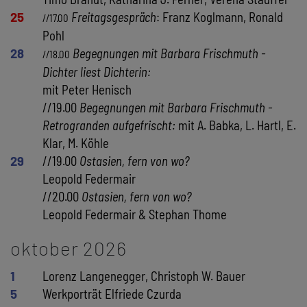
25
Freitagsgespräch
: Franz Koglmann, Ronald
//17.00
Pohl
28
Begegnungen mit Barbara Frischmuth -
//18.00
Dichter liest Dichterin:
mit Peter Henisch
//19.00
Begegnungen mit Barbara Frischmuth -
Retrogranden aufgefrischt:
mit A. Babka, L. Hartl, E.
Klar, M. Köhle
29
//19.00
Ostasien, fern von wo?
Leopold Federmair
//20.00
Ostasien, fern von wo?
Leopold Federmair & Stephan Thome
oktober 2026
1
Lorenz Langenegger, Christoph W. Bauer
5
Werkporträt Elfriede Czurda