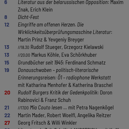
6
Literatur aus der belarussischen Opposition
: Maxim
Znak, Erich Klein
8
Dicht-Fest
12
Eingriffe am offenen Herzen. Die
Wirklichkeitsüberprüfungsmaschine Literatur
:
Martin Prinz & Yevgeniy Breyger
13
Rudolf Stueger, Grzegorz Kielawski
//18.30
13
Markus Köhle, Eva Schörkhuber
//20.00
15
Grundbücher seit 1945
: Ferdinand Schmatz
19
Donauschwaben – politisch-literarische
Erinnerungsreisen: Ö1 – radiophone Werkstatt
mit Katharina Menhofer & Katherina Braschel
20
Rudolf Burgers Kritik der Gedenkpolitik
: Doron
Rabinovici & Franz Schuh
21
Mia Couto lesen …
mit Petra Nagenkögel
//17.00
22
Martin Mader, Robert Woelfl, Angelika Reitzer
27
Georg Fritsch & Willi Winkler