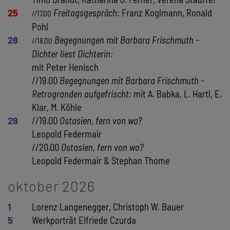
25
Freitagsgespräch
: Franz Koglmann, Ronald
//17.00
Pohl
28
Begegnungen mit Barbara Frischmuth -
//18.00
Dichter liest Dichterin:
mit Peter Henisch
//19.00
Begegnungen mit Barbara Frischmuth -
Retrogranden aufgefrischt:
mit A. Babka, L. Hartl, E.
Klar, M. Köhle
29
//19.00
Ostasien, fern von wo?
Leopold Federmair
//20.00
Ostasien, fern von wo?
Leopold Federmair & Stephan Thome
oktober 2026
1
Lorenz Langenegger, Christoph W. Bauer
5
Werkporträt Elfriede Czurda