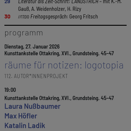
29
Literatur als Zeit-Schrift: LANDSTRICH
– mit K.-M.
Gauß, A. Weidenholzer, H. Rizy
30
Freitagsgespräch
: Georg Fritsch
//17.00
programm
Dienstag, 27. Januar 2026
Kunsttankstelle Ottakring, XVI., Grundsteing. 45–47
räume für notizen: logotopia
112. AUTOR*INNENPROJEKT
19:00
Kunsttankstelle Ottakring, XVI., Grundsteing. 45–47
Laura Nußbaumer
Max Höfler
Katalin Ladik