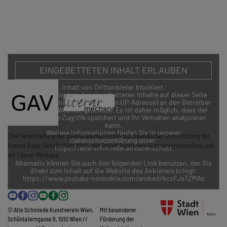
EINGEBETTETEN INHALT ERLAUBEN
Inhalt von Drittanbieter blockiert.
Durch das Ansehen der eingebetteten Inhalte auf dieser Seite
werden personenbezogene Daten (IP-Adresse) an den Betreiber
des Portals/Website gesendet. Es ist daher möglich, dass der
Anbieter Ihre Zugriffe speichert und Ihr Verhalten analysieren
kann.
Weitere Informationen finden Sie in unserer
Eine Veranstaltung der galerie wechselstrom mit freundlicher Unterstützung der
Datenschutzerklärung unter:
Konrad Bayer Gesellschaft Wien, der Grazer Autorinnen Autorenversammlung und
https://alte-schmiede.at/datenschutz
der Literar-Mechana
Alternativ können Sie auch den folgenden Link benutzen, der Sie
direkt zum Inhalt auf die Website des Anbieters bringt:
ZURÜCK
https://www.youtube-nocookie.com/embed/kccFJs7ZMAs
© Alte Schmiede Kunstverein Wien,
Mit besonderer
Schönlaterngasse 9, 1010 Wien //
Förderung der