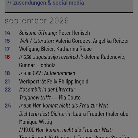
zusendungen & social media
september 2026
14
Saisoneröffnung
: Peter Henisch
15
Welt / Literatur
: Valeria Gordeev, Angelika Reitzer
17
Wolfgang Bleier, Katharina Riese
18
Jugoslavija revisited II
: Jelena Radenović,
//15.30
Gunnar Eichholz
18
GAV:
Aufgenommen
//19.00
21
Werkporträt Felix Philipp Ingold
22
Mosambik in der Literatur –
Trojanow trifft …
: Mia Couto
24
Man kommt nicht als Frau zur Welt:
//18.00
Dichterin liest Dichterin
: Laura Freudenthaler über
Monique Wittig
//19.00
Man kommt nicht als Frau zur Welt:
Timo Brandt, Katharina J. Ferner, Verena Stauffer