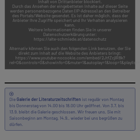
Inhalt von Drittanbieter blockiert.
Durch das Ansehen der eingebetteten Inhalte auf dieser Seite
werden personenbezogene Daten (IP-Adresse) an den Betreiber
des Portals/Website gesendet. Es ist daher möglich, dass der
Anbieter Ihre Zugriffe speichert und Ihr Verhalten analysieren
kann.
Weitere Informationen finden Sie in unserer
Datenschutzerklärung unter:
https://alte-schmiede.at/datenschutz
Alternativ können Sie auch den folgenden Link benutzen, der Sie
direkt zum Inhalt auf die Website des Anbieters bringt:
https://www.youtube-nocookie.com/embed/2JtfZcjlR8k?
rel=0&controls=0&showinfo=0&mute=1&autoplay=1&loop=1&playlist=
Die
Galerie der Literaturzeitschriften
ist regulär von Montag
bis Donnerstag von 14.00 bis 18.00 Uhr geöffnet. Von 3.7. bis
13.9. bleibt die Galerie geschlossen. Wir freuen uns, Sie mit
Saisonbeginn am Montag, 14.9., wieder bei uns begrüßen zu
dürfen.