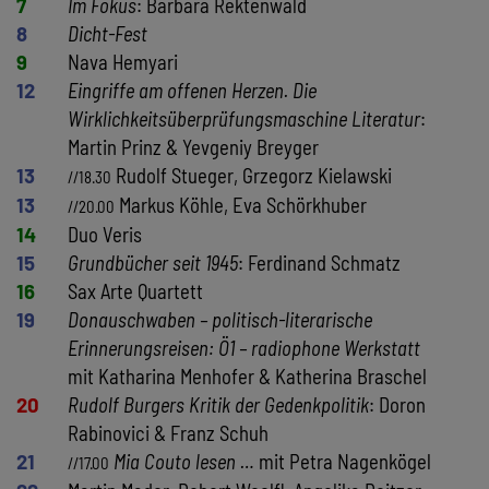
7
Im Fokus
: Barbara Rektenwald
8
Dicht-Fest
9
Nava Hemyari
12
Eingriffe am offenen Herzen. Die
Wirklichkeitsüberprüfungsmaschine Literatur
:
Martin Prinz & Yevgeniy Breyger
13
Rudolf Stueger, Grzegorz Kielawski
//18.30
13
Markus Köhle, Eva Schörkhuber
//20.00
14
Duo Veris
15
Grundbücher seit 1945
: Ferdinand Schmatz
16
Sax Arte Quartett
19
Donauschwaben – politisch-literarische
Erinnerungsreisen: Ö1 – radiophone Werkstatt
mit Katharina Menhofer & Katherina Braschel
20
Rudolf Burgers Kritik der Gedenkpolitik
: Doron
Rabinovici & Franz Schuh
21
Mia Couto lesen …
mit Petra Nagenkögel
//17.00