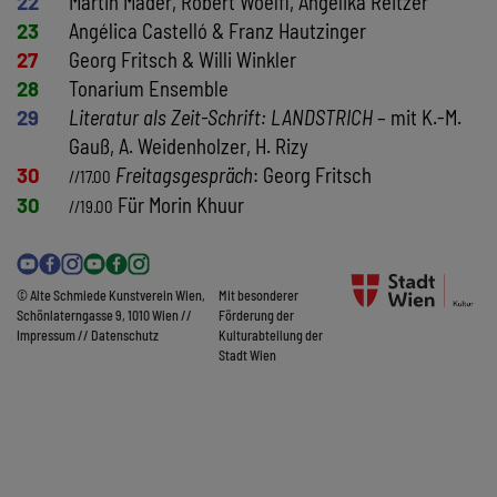
22
Martin Mader, Robert Woelfl, Angelika Reitzer
23
Angélica Castelló & Franz Hautzinger
27
Georg Fritsch & Willi Winkler
28
Tonarium Ensemble
29
Literatur als Zeit-Schrift: LANDSTRICH
– mit K.-M.
Gauß, A. Weidenholzer, H. Rizy
30
Freitagsgespräch
: Georg Fritsch
//17.00
30
Für Morin Khuur
//19.00
© Alte Schmiede Kunstverein Wien,
Mit besonderer
Schönlaterngasse 9, 1010 Wien //
Förderung der
Impressum
//
Datenschutz
Kulturabteilung der
Stadt Wien