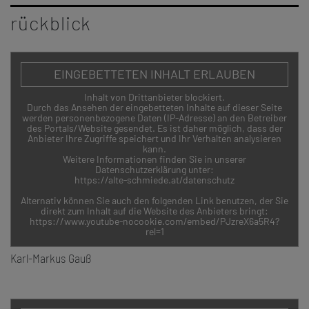
rückblick
EINGEBETTETEN INHALT ERLAUBEN
Inhalt von Drittanbieter blockiert.
Durch das Ansehen der eingebetteten Inhalte auf dieser Seite
werden personenbezogene Daten (IP-Adresse) an den Betreiber
des Portals/Website gesendet. Es ist daher möglich, dass der
Anbieter Ihre Zugriffe speichert und Ihr Verhalten analysieren
kann.
Weitere Informationen finden Sie in unserer
Datenschutzerklärung unter:
https://alte-schmiede.at/datenschutz
Alternativ können Sie auch den folgenden Link benutzen, der Sie
direkt zum Inhalt auf die Website des Anbieters bringt:
https://www.youtube-nocookie.com/embed/PJzreX6a5R4?
rel=1
Karl-Markus Gauß