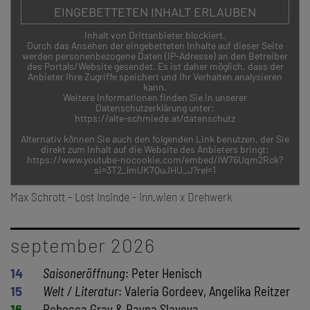
EINGEBETTETEN INHALT ERLAUBEN
Inhalt von Drittanbieter blockiert.
Durch das Ansehen der eingebetteten Inhalte auf dieser Seite
werden personenbezogene Daten (IP-Adresse) an den Betreiber
des Portals/Website gesendet. Es ist daher möglich, dass der
Anbieter Ihre Zugriffe speichert und Ihr Verhalten analysieren
kann.
Weitere Informationen finden Sie in unserer
Datenschutzerklärung unter:
https://alte-schmiede.at/datenschutz
Alternativ können Sie auch den folgenden Link benutzen, der Sie
direkt zum Inhalt auf die Website des Anbieters bringt:
https://www.youtube-nocookie.com/embed/lW76Uqm2Rck?
si=3T2_lmUK7QuJHU_J?rel=1
Max Schrott - Lost Insinde - inn.wien x Drehwerk
september 2026
14
Saisoneröffnung
: Peter Henisch
15
Welt / Literatur
: Valeria Gordeev, Angelika Reitzer
16
Rebecca Gray & Rayna Slavova