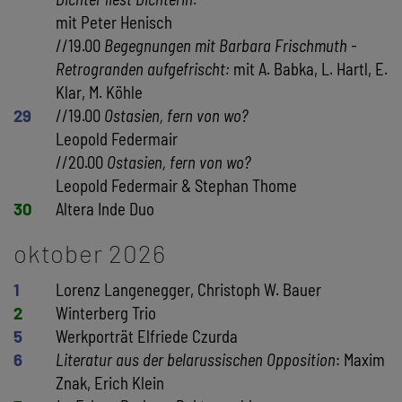
mit Peter Henisch
//19.00
Begegnungen mit Barbara Frischmuth -
Retrogranden aufgefrischt:
mit A. Babka, L. Hartl, E.
Klar, M. Köhle
29
//19.00
Ostasien, fern von wo?
Leopold Federmair
//20.00
Ostasien, fern von wo?
Leopold Federmair & Stephan Thome
30
Altera Inde Duo
oktober 2026
1
Lorenz Langenegger, Christoph W. Bauer
2
Winterberg Trio
5
Werkporträt Elfriede Czurda
6
Literatur aus der belarussischen Opposition
: Maxim
Znak, Erich Klein