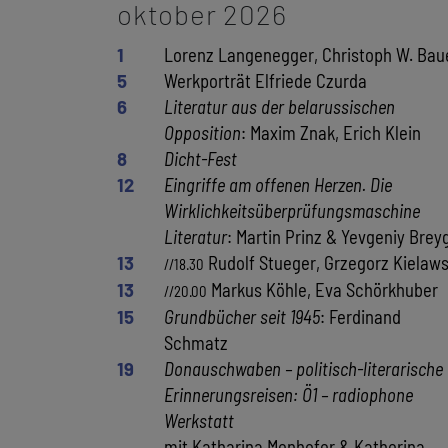
oktober 2026
1
Lorenz Langenegger, Christoph W. Bau
5
Werkporträt Elfriede Czurda
6
Literatur aus der belarussischen
Opposition
: Maxim Znak, Erich Klein
8
Dicht-Fest
12
Eingriffe am offenen Herzen. Die
Wirklichkeitsüberprüfungsmaschine
Literatur
: Martin Prinz & Yevgeniy Brey
13
Rudolf Stueger, Grzegorz Kielaws
//18.30
13
Markus Köhle, Eva Schörkhuber
//20.00
15
Grundbücher seit 1945
: Ferdinand
Schmatz
19
Donauschwaben – politisch-literarische
Erinnerungsreisen: Ö1 – radiophone
Werkstatt
mit Katharina Menhofer & Katherina