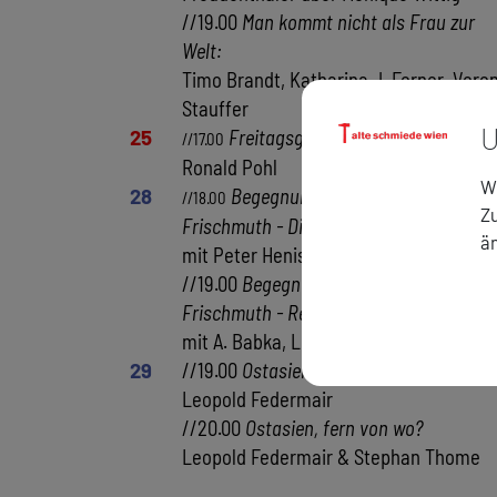
//19.00
Man kommt nicht als Frau zur
Welt:
Timo Brandt, Katharina J. Ferner, Vere
Stauffer
U
25
Freitagsgespräch
: Franz Koglman
//17.00
Ronald Pohl
Wi
28
Begegnungen mit Barbara
//18.00
Zu
Frischmuth - Dichter liest Dichterin:
ä
mit Peter Henisch
//19.00
Begegnungen mit Barbara
Frischmuth - Retrogranden aufgefrischt
mit A. Babka, L. Hartl, E. Klar, M. Köhle
29
//19.00
Ostasien, fern von wo?
Leopold Federmair
//20.00
Ostasien, fern von wo?
Leopold Federmair & Stephan Thome