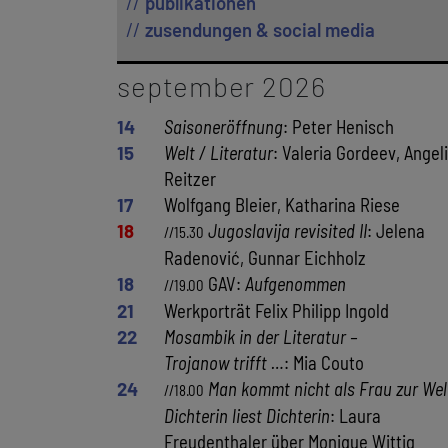
publikationen
zusendungen & social media
september 2026
14
Saisoneröffnung
: Peter Henisch
15
Welt / Literatur
: Valeria Gordeev, Angel
Reitzer
17
Wolfgang Bleier, Katharina Riese
18
Jugoslavija revisited II
: Jelena
//15.30
Radenović, Gunnar Eichholz
18
GAV:
Aufgenommen
//19.00
21
Werkporträt Felix Philipp Ingold
22
Mosambik in der Literatur –
Trojanow trifft …
: Mia Couto
24
Man kommt nicht als Frau zur Wel
//18.00
Dichterin liest Dichterin
: Laura
Freudenthaler über Monique Wittig