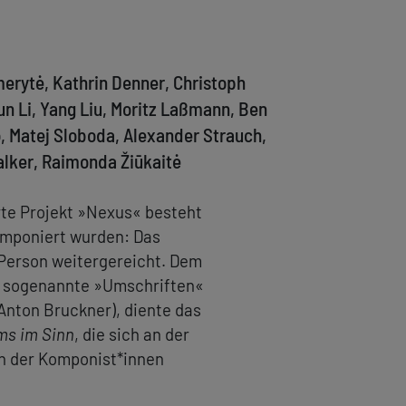
erytė, Kathrin Denner, Christoph
Yun Li, Yang Liu, Moritz Laßmann, Ben
o, Matej Sloboda, Alexander Strauch,
Walker, Raimonda Žiūkaitė
erte Projekt »Nexus« besteht
omponiert wurden: Das
 Person weitergereicht. Dem
h sogenannte »Umschriften«
 Anton Bruckner), diente das
ms im Sinn
, die sich an der
n der Komponist*innen