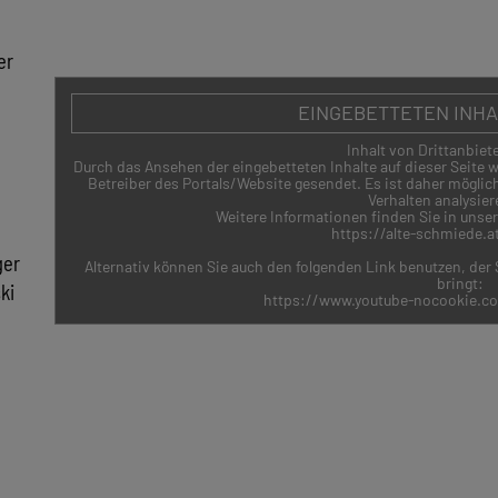
er
ZURÜCK
EINGEBETTETEN INH
Inhalt von Drittanbiete
Durch das Ansehen der eingebetteten Inhalte auf dieser Seite
Betreiber des Portals/Website gesendet. Es ist daher möglich,
Verhalten analysier
Weitere Informationen finden Sie in unse
https://alte-schmiede.a
ger
Alternativ können Sie auch den folgenden Link benutzen, der S
bringt:
ki
https://www.youtube-nocookie.