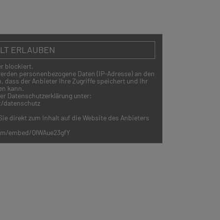
ALT ERLAUBEN
r blockiert.
 werden personenbezogene Daten (IP-Adresse) an den
 dass der Anbieter Ihre Zugriffe speichert und Ihr
en kann.
rer Datenschutzerklärung unter:
t/datenschutz
ie direkt zum Inhalt auf die Website des Anbieters
com/embed/QlWAue23gfY