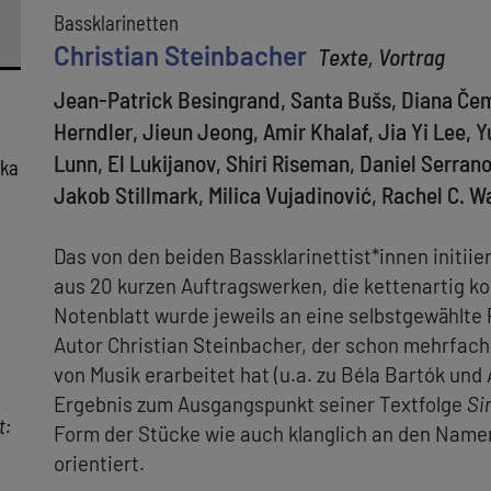
Bassklarinetten
Christian Steinbacher
Texte, Vortrag
Jean-Patrick Besingrand, Santa Bušs, Diana Čem
Herndler, Jieun Jeong, Amir Khalaf, Jia Yi Lee, 
Lunn, El Lukijanov, Shiri Riseman, Daniel Serran
ika
Jakob Stillmark, Milica Vujadinović, Rachel C. 
Das von den beiden Bassklarinettist*innen initii
aus 20 kurzen Auftragswerken, die kettenartig k
Notenblatt wurde jeweils an eine selbstgewählte
Autor Christian Steinbacher, der schon mehrfac
von Musik erarbeitet hat (u.a. zu Béla Bartók und
Ergebnis zum Ausgangspunkt seiner Textfolge
Si
t:
Form der Stücke wie auch klanglich an den Name
orientiert.