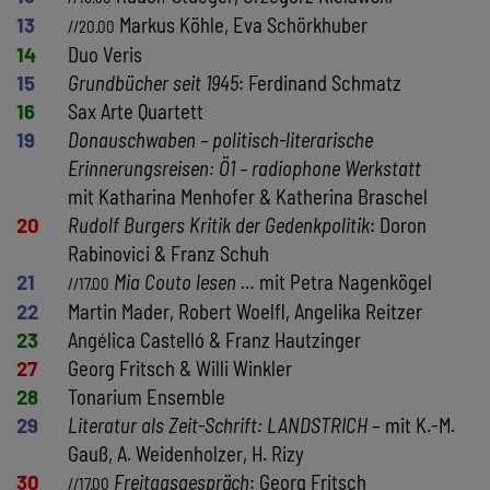
13
Markus Köhle, Eva Schörkhuber
//20.00
14
Duo Veris
15
Grundbücher seit 1945
: Ferdinand Schmatz
16
Sax Arte Quartett
19
Donauschwaben – politisch-literarische
Erinnerungsreisen: Ö1 – radiophone Werkstatt
mit Katharina Menhofer & Katherina Braschel
20
Rudolf Burgers Kritik der Gedenkpolitik
: Doron
Rabinovici & Franz Schuh
21
Mia Couto lesen …
mit Petra Nagenkögel
//17.00
22
Martin Mader, Robert Woelfl, Angelika Reitzer
23
Angélica Castelló & Franz Hautzinger
27
Georg Fritsch & Willi Winkler
28
Tonarium Ensemble
29
Literatur als Zeit-Schrift: LANDSTRICH
– mit K.-M.
Gauß, A. Weidenholzer, H. Rizy
30
Freitagsgespräch
: Georg Fritsch
//17.00