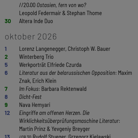
//20.00
Ostasien, fern von wo?
Leopold Federmair & Stephan Thome
30
Altera Inde Duo
oktober 2026
1
Lorenz Langenegger, Christoph W. Bauer
2
Winterberg Trio
5
Werkporträt Elfriede Czurda
6
Literatur aus der belarussischen Opposition
: Maxim
Znak, Erich Klein
7
Im Fokus
: Barbara Rektenwald
8
Dicht-Fest
9
Nava Hemyari
12
Eingriffe am offenen Herzen. Die
Wirklichkeitsüberprüfungsmaschine Literatur
:
Martin Prinz & Yevgeniy Breyger
13
Rudolf Stueger, Grzegorz Kielawski
//18.30