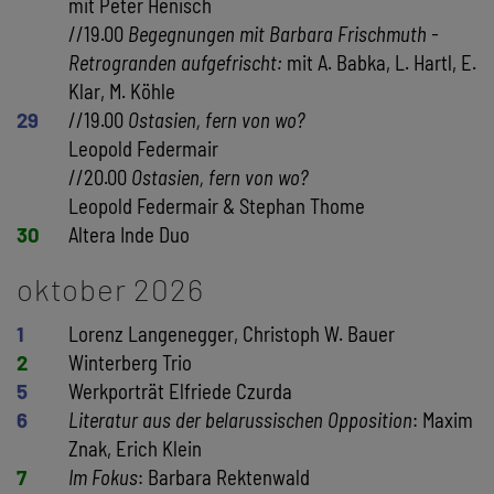
mit Peter Henisch
//19.00
Begegnungen mit Barbara Frischmuth -
Retrogranden aufgefrischt:
mit A. Babka, L. Hartl, E.
Klar, M. Köhle
29
//19.00
Ostasien, fern von wo?
Leopold Federmair
//20.00
Ostasien, fern von wo?
Leopold Federmair & Stephan Thome
30
Altera Inde Duo
oktober 2026
1
Lorenz Langenegger, Christoph W. Bauer
2
Winterberg Trio
5
Werkporträt Elfriede Czurda
6
Literatur aus der belarussischen Opposition
: Maxim
Znak, Erich Klein
7
Im Fokus
: Barbara Rektenwald