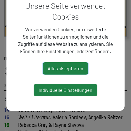
Unsere Seite verwendet
Cookies
Wir verwenden Cookies, um erweiterte
Seitenfunktionen zu ermöglichen und die
Zugriffe auf diese Website zu analysieren. Sie
können Ihre Einstellungen jederzeit ändern.
Alles akzeptieren
Mit freundlicher Unterstützung des Bundesministeriums für Wohnen, Kunst, Kultur,
Medien und Sport
ZURÜCK
Individuelle Einstellungen
september 2026
14
Saisoneröffnung
: Peter Henisch
15
Welt / Literatur
: Valeria Gordeev, Angelika Reitzer
16
Rebecca Gray & Rayna Slavova