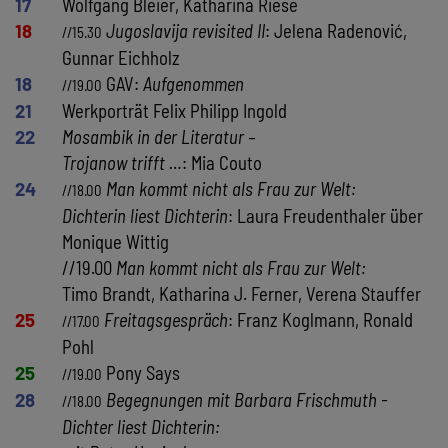
17
Wolfgang Bleier, Katharina Riese
18
Jugoslavija revisited II
: Jelena Radenović,
//15.30
Gunnar Eichholz
18
GAV:
Aufgenommen
//19.00
21
Werkporträt Felix Philipp Ingold
22
Mosambik in der Literatur –
Trojanow trifft …
: Mia Couto
24
Man kommt nicht als Frau zur Welt:
//18.00
Dichterin liest Dichterin
: Laura Freudenthaler über
Monique Wittig
//19.00
Man kommt nicht als Frau zur Welt:
Timo Brandt, Katharina J. Ferner, Verena Stauffer
25
Freitagsgespräch
: Franz Koglmann, Ronald
//17.00
Pohl
25
Pony Says
//19.00
28
Begegnungen mit Barbara Frischmuth -
//18.00
Dichter liest Dichterin: