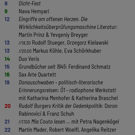
8
Dicht-Fest
9
Nava Hemyari
12
Eingriffe am offenen Herzen. Die
Wirklichkeitsüberprüfungsmaschine Literatur
:
Martin Prinz & Yevgeniy Breyger
13
Rudolf Stueger, Grzegorz Kielawski
//18.30
13
Markus Köhle, Eva Schörkhuber
//20.00
14
Duo Veris
15
Grundbücher seit 1945
: Ferdinand Schmatz
16
Sax Arte Quartett
19
Donauschwaben – politisch-literarische
Erinnerungsreisen: Ö1 – radiophone Werkstatt
mit Katharina Menhofer & Katherina Braschel
20
Rudolf Burgers Kritik der Gedenkpolitik
: Doron
Rabinovici & Franz Schuh
21
Mia Couto lesen …
mit Petra Nagenkögel
//17.00
22
Martin Mader, Robert Woelfl, Angelika Reitzer