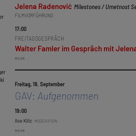
Jelena Radenović
Milestones / Umetnost S
FILMVORFÜHRUNG
er
17:00
FREITAGSGESPRÄCH
Walter Famler im Gespräch mit Jelen
MEHR ...
ger
ki
Freitag, 18. September
GAV:
Aufgenommen
19:00
Ilse Kilic
MODERATION
MEHR ...