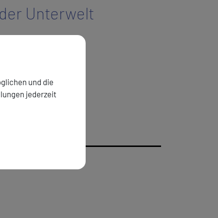
 der Unterwelt
e
glichen und die
llungen jederzeit