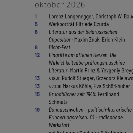
oktober 2026
1
Lorenz Langenegger, Christoph W. Bau
5
Werkporträt Elfriede Czurda
6
Literatur aus der belarussischen
Opposition
: Maxim Znak, Erich Klein
8
Dicht-Fest
12
Eingriffe am offenen Herzen. Die
Wirklichkeitsüberprüfungsmaschine
Literatur
: Martin Prinz & Yevgeniy Brey
13
Rudolf Stueger, Grzegorz Kielaws
//18.30
13
Markus Köhle, Eva Schörkhuber
//20.00
15
Grundbücher seit 1945
: Ferdinand
Schmatz
19
Donauschwaben – politisch-literarische
Erinnerungsreisen: Ö1 – radiophone
Werkstatt
mit Katharina Menhofer & Katherina