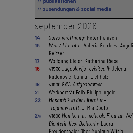
publikationen
zusendungen & social media
september 2026
14
Saisoneröffnung
: Peter Henisch
15
Welt / Literatur
: Valeria Gordeev, Angel
Reitzer
17
Wolfgang Bleier, Katharina Riese
18
Jugoslavija revisited II
: Jelena
//15.30
Radenović, Gunnar Eichholz
18
GAV:
Aufgenommen
//19.00
21
Werkporträt Felix Philipp Ingold
22
Mosambik in der Literatur –
Trojanow trifft …
: Mia Couto
24
Man kommt nicht als Frau zur Wel
//18.00
Dichterin liest Dichterin
: Laura
Freudenthaler über Monique Wittig