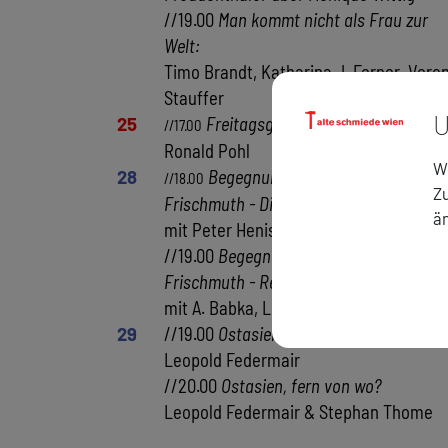
//19.00
Man kommt nicht als Frau zur
Welt:
Timo Brandt, Katharina J. Ferner, Vere
Stauffer
U
25
Freitagsgespräch
: Franz Koglman
//17.00
Ronald Pohl
Wi
28
Begegnungen mit Barbara
//18.00
Zu
Frischmuth - Dichter liest Dichterin:
ä
mit Peter Henisch
//19.00
Begegnungen mit Barbara
Frischmuth - Retrogranden aufgefrischt
mit A. Babka, L. Hartl, E. Klar, M. Köhle
29
//19.00
Ostasien, fern von wo?
Leopold Federmair
//20.00
Ostasien, fern von wo?
Leopold Federmair & Stephan Thome