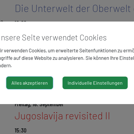
Die Unterwelt der Oberwelt
na
19:00
Wolfgang Bleier
Die Nacht hat hundert Weg
nsere Seite verwendet Cookies
n,
Klever Verlag
Katharina Riese
r verwenden Cookies, um erweiterte Seitenfunktionen zu ermö
Wieder Tauben
griffe auf diese Website zu analysieren. Sie können Ihre Einste
Bilder aus der Oberwelt. Klever Verlag
ndern.
Johannes Tröndle
MODERATION
MEHR ...
Alles akzeptieren
Individuelle Einstellungen
:
Freitag, 18. September
Jugoslavija revisited II
15:30