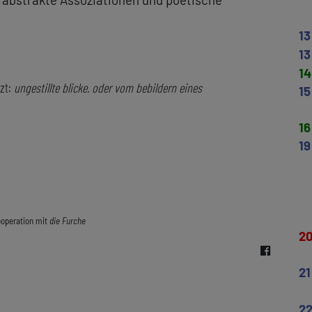
13
13
14
tzt:
ungestillte blicke. oder vom bebildern eines
15
16
19
ooperation mit
die Furche
2
21
2