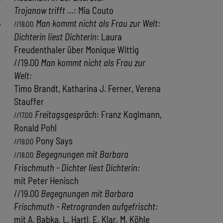
Trojanow trifft …
: Mia Couto
4
Man kommt nicht als Frau zur Welt:
//18.00
Dichterin liest Dichterin
: Laura
Freudenthaler über Monique Wittig
//19.00
Man kommt nicht als Frau zur
Welt:
Timo Brandt, Katharina J. Ferner, Verena
Stauffer
5
Freitagsgespräch
: Franz Koglmann,
//17.00
Ronald Pohl
5
Pony Says
//19.00
8
Begegnungen mit Barbara
//18.00
Frischmuth - Dichter liest Dichterin:
mit Peter Henisch
//19.00
Begegnungen mit Barbara
Frischmuth - Retrogranden aufgefrischt:
mit A. Babka, L. Hartl, E. Klar, M. Köhle