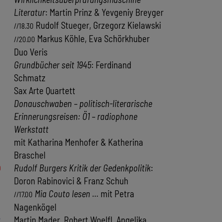
Literatur
: Martin Prinz & Yevgeniy Breyger
Rudolf Stueger, Grzegorz Kielawski
//18.30
Markus Köhle, Eva Schörkhuber
//20.00
Duo Veris
Grundbücher seit 1945
: Ferdinand
Schmatz
Sax Arte Quartett
Donauschwaben – politisch-literarische
Erinnerungsreisen: Ö1 – radiophone
Werkstatt
mit Katharina Menhofer & Katherina
Braschel
0
Rudolf Burgers Kritik der Gedenkpolitik
:
Doron Rabinovici & Franz Schuh
Mia Couto lesen …
mit Petra
//17.00
Nagenkögel
2
Martin Mader, Robert Woelfl, Angelika