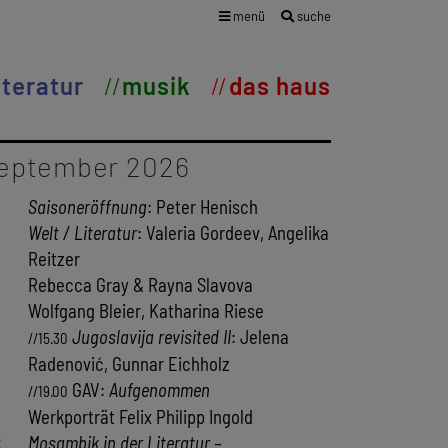
menü
suche
iteratur
musik
das haus
eptember 2026
Saisoneröffnung
: Peter Henisch
Welt / Literatur
: Valeria Gordeev, Angelika
Reitzer
Rebecca Gray & Rayna Slavova
Wolfgang Bleier, Katharina Riese
Jugoslavija revisited II
: Jelena
//15.30
Radenović, Gunnar Eichholz
GAV:
Aufgenommen
//19.00
Werkporträt Felix Philipp Ingold
2
Mosambik in der Literatur –