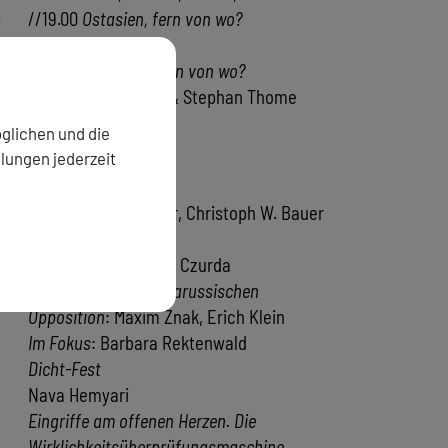
9
//19.00
Ostasien, fern von wo?
Leopold Federmair
//20.00
Ostasien, fern von wo?
Leopold Federmair & Stephan Thome
0
Altera Inde Duo
glichen und die
llungen jederzeit
ktober 2026
Lorenz Langenegger, Christoph W. Bauer
Winterberg Trio
Werkporträt Elfriede Czurda
Literatur aus der belarussischen
Opposition
: Maxim Znak, Erich Klein
Im Fokus
: Barbara Rektenwald
Dicht-Fest
Nava Hemyari
Eingriffe am offenen Herzen. Die
Wirklichkeitsüberprüfungsmaschine