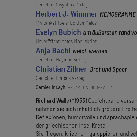
Gedichte. Sisyphus Verlag
Herbert J. Wimmer
MEMOGRAMME
144 tankatripels. Edition Melos
Evelyn Bubich
am äußersten rand v
Unveröffentlichtes Manuskript
Anja Bachl
weich werden
Gedichte. Haymon Verlag
Christian Zillner
Brot und Speer
Gedichte. Limbus Verlag
Semier Insayif
REDAKTION, MODERATION
Richard Wall
s (*1953) Gedichtband versa
nehmen sie sich inhaltlich größere Freih
Reflexionen, humorvolle und sprachspie
der griechischen Insel Kreta.
Sie fliegen, kriechen, galoppieren und 