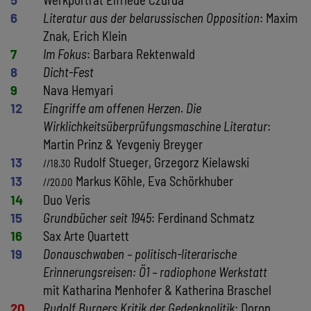
6
Literatur aus der belarussischen Opposition
: Maxim
Znak, Erich Klein
7
Im Fokus
: Barbara Rektenwald
8
Dicht-Fest
9
Nava Hemyari
12
Eingriffe am offenen Herzen. Die
Wirklichkeitsüberprüfungsmaschine Literatur
:
Martin Prinz & Yevgeniy Breyger
13
Rudolf Stueger, Grzegorz Kielawski
//18.30
13
Markus Köhle, Eva Schörkhuber
//20.00
14
Duo Veris
15
Grundbücher seit 1945
: Ferdinand Schmatz
16
Sax Arte Quartett
19
Donauschwaben – politisch-literarische
Erinnerungsreisen: Ö1 – radiophone Werkstatt
mit Katharina Menhofer & Katherina Braschel
20
Rudolf Burgers Kritik der Gedenkpolitik
: Doron