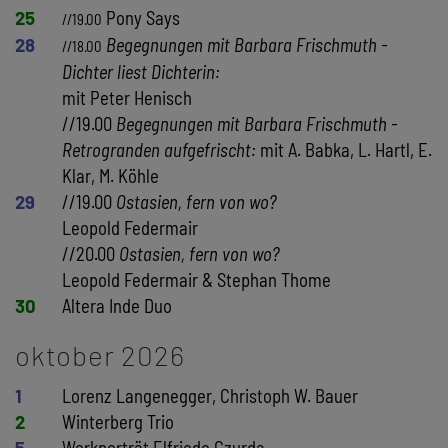
25
Pony Says
//19.00
28
Begegnungen mit Barbara Frischmuth -
//18.00
Dichter liest Dichterin:
mit Peter Henisch
//19.00
Begegnungen mit Barbara Frischmuth -
Retrogranden aufgefrischt:
mit A. Babka, L. Hartl, E.
Klar, M. Köhle
29
//19.00
Ostasien, fern von wo?
Leopold Federmair
//20.00
Ostasien, fern von wo?
Leopold Federmair & Stephan Thome
30
Altera Inde Duo
oktober 2026
1
Lorenz Langenegger, Christoph W. Bauer
2
Winterberg Trio
5
Werkporträt Elfriede Czurda