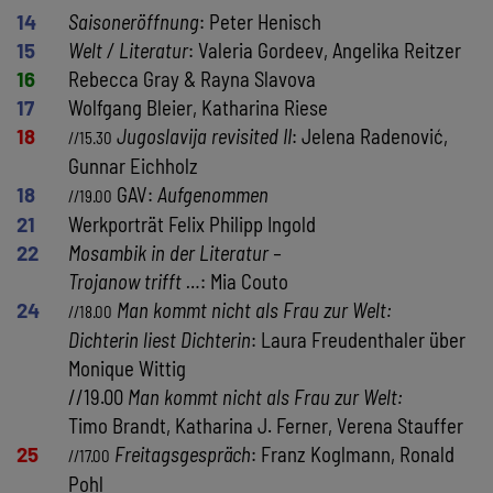
14
Saisoneröffnung
: Peter Henisch
15
Welt / Literatur
: Valeria Gordeev, Angelika Reitzer
16
Rebecca Gray & Rayna Slavova
17
Wolfgang Bleier, Katharina Riese
18
Jugoslavija revisited II
: Jelena Radenović,
//15.30
Gunnar Eichholz
18
GAV:
Aufgenommen
//19.00
21
Werkporträt Felix Philipp Ingold
22
Mosambik in der Literatur –
Trojanow trifft …
: Mia Couto
24
Man kommt nicht als Frau zur Welt:
//18.00
Dichterin liest Dichterin
: Laura Freudenthaler über
Monique Wittig
//19.00
Man kommt nicht als Frau zur Welt:
Timo Brandt, Katharina J. Ferner, Verena Stauffer
25
Freitagsgespräch
: Franz Koglmann, Ronald
//17.00
Pohl