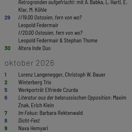
Retrogranden aufgefrischt:
mit A. Babka, L. Hartl, E.
Klar, M. Köhle
29
//19.00
Ostasien, fern von wo?
Leopold Federmair
//20.00
Ostasien, fern von wo?
Leopold Federmair & Stephan Thome
30
Altera Inde Duo
oktober 2026
1
Lorenz Langenegger, Christoph W. Bauer
2
Winterberg Trio
5
Werkporträt Elfriede Czurda
6
Literatur aus der belarussischen Opposition
: Maxim
Znak, Erich Klein
7
Im Fokus
: Barbara Rektenwald
8
Dicht-Fest
9
Nava Hemyari