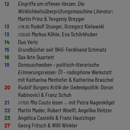
12
Eingriffe am offenen Herzen. Die
Wirklichkeitsüberprüfungsmaschine Literatur
:
Martin Prinz & Yevgeniy Breyger
13
Rudolf Stueger, Grzegorz Kielawski
//18.30
13
Markus Köhle, Eva Schörkhuber
//20.00
14
Duo Veris
15
Grundbücher seit 1945
: Ferdinand Schmatz
16
Sax Arte Quartett
19
Donauschwaben – politisch-literarische
Erinnerungsreisen: Ö1 – radiophone Werkstatt
mit Katharina Menhofer & Katherina Braschel
20
Rudolf Burgers Kritik der Gedenkpolitik
: Doron
Rabinovici & Franz Schuh
21
Mia Couto lesen …
mit Petra Nagenkögel
//17.00
22
Martin Mader, Robert Woelfl, Angelika Reitzer
23
Angélica Castelló & Franz Hautzinger
27
Georg Fritsch & Willi Winkler