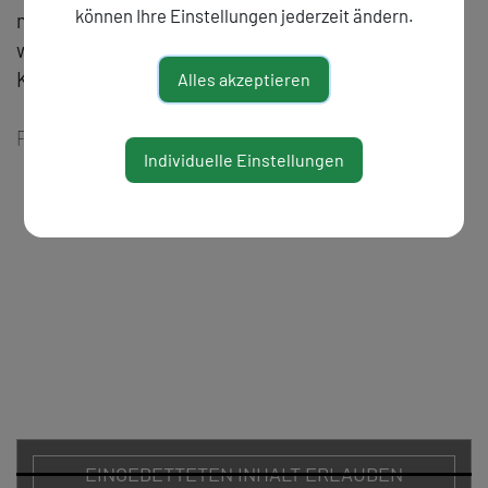
können Ihre Einstellungen jederzeit ändern.
mitgedacht werden kann, stehen ebenso im Visier
wie Arbeiten, die zentral auf metrischen
Komponenten fußen.
Alles akzeptieren
F. Huber, C. Steinbacher
Individuelle Einstellungen
ZURÜCK
EINGEBETTETEN INHALT ERLAUBEN