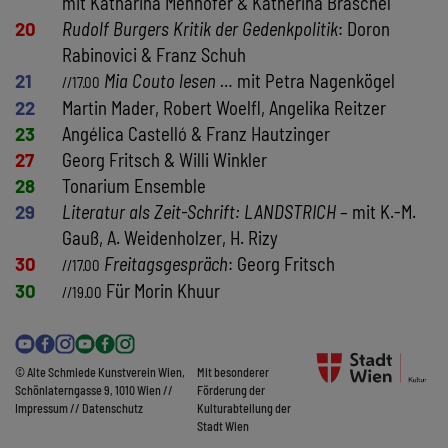
mit Katharina Menhofer & Katherina Braschel
20
Rudolf Burgers Kritik der Gedenkpolitik
: Doron
Rabinovici & Franz Schuh
21
Mia Couto lesen …
mit Petra Nagenkögel
//17.00
22
Martin Mader, Robert Woelfl, Angelika Reitzer
23
Angélica Castelló & Franz Hautzinger
27
Georg Fritsch & Willi Winkler
28
Tonarium Ensemble
29
Literatur als Zeit-Schrift: LANDSTRICH
– mit K.-M.
Gauß, A. Weidenholzer, H. Rizy
30
Freitagsgespräch
: Georg Fritsch
//17.00
30
Für Morin Khuur
//19.00
© Alte Schmiede Kunstverein Wien,
Mit besonderer
Schönlaterngasse 9, 1010 Wien //
Förderung der
Impressum
//
Datenschutz
Kulturabteilung der
Stadt Wien