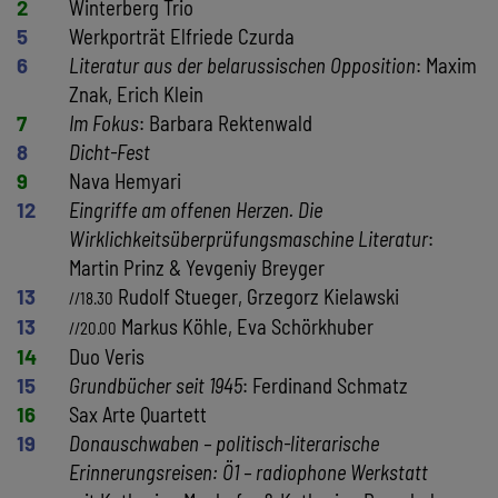
2
Winterberg Trio
5
Werkporträt Elfriede Czurda
6
Literatur aus der belarussischen Opposition
: Maxim
Znak, Erich Klein
7
Im Fokus
: Barbara Rektenwald
8
Dicht-Fest
9
Nava Hemyari
12
Eingriffe am offenen Herzen. Die
Wirklichkeitsüberprüfungsmaschine Literatur
:
Martin Prinz & Yevgeniy Breyger
13
Rudolf Stueger, Grzegorz Kielawski
//18.30
13
Markus Köhle, Eva Schörkhuber
//20.00
14
Duo Veris
15
Grundbücher seit 1945
: Ferdinand Schmatz
16
Sax Arte Quartett
19
Donauschwaben – politisch-literarische
Erinnerungsreisen: Ö1 – radiophone Werkstatt