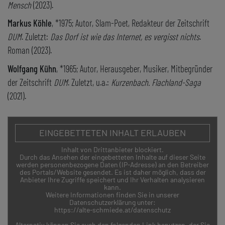
Mensch
(2023).
Markus Köhle
, *1975; Autor, Slam-Poet, Redakteur der Zeitschrift
DUM
. Zuletzt:
Das Dorf ist wie das Internet, es vergisst nichts
.
Roman (2023).
Wolfgang Kühn
, *1965; Autor, Herausgeber, Musiker, Mitbegründer
der Zeitschrift
DUM
. Zuletzt, u.a.:
Kurzenbach. Flachland-Saga
(2021).
EINGEBETTETEN INHALT ERLAUBEN
Inhalt von Drittanbieter blockiert.
Durch das Ansehen der eingebetteten Inhalte auf dieser Seite
werden personenbezogene Daten (IP-Adresse) an den Betreiber
des Portals/Website gesendet. Es ist daher möglich, dass der
Anbieter Ihre Zugriffe speichert und Ihr Verhalten analysieren
kann.
Weitere Informationen finden Sie in unserer
Datenschutzerklärung unter:
https://alte-schmiede.at/datenschutz
Alternativ können Sie auch den folgenden Link benutzen, der Sie