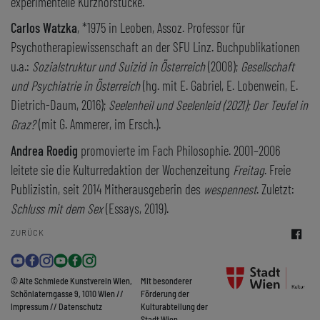
experimentelle Kurzhörstücke.
Carlos Watzka
, *1975 in Leoben, Assoz. Professor für
Psychotherapiewissenschaft an der SFU Linz. Buchpublikationen
u.a.:
Sozialstruktur und Suizid in Österreich
(2008);
Gesellschaft
und Psychiatrie in Österreich
(hg. mit E. Gabriel, E. Lobenwein, E.
Dietrich-Daum, 2016);
Seelenheil und Seelenleid (2021); Der Teufel in
Graz?
(mit G. Ammerer, im Ersch.).
Andrea Roedig
promovierte im Fach Philosophie. 2001–2006
leitete sie die Kulturredaktion der Wochenzeitung
Freitag
. Freie
Publizistin, seit 2014 Mitherausgeberin des
wespennest
. Zuletzt:
Schluss mit dem Sex
(Essays, 2019).
ZURÜCK
© Alte Schmiede Kunstverein Wien,
Mit besonderer
Schönlaterngasse 9, 1010 Wien //
Förderung der
Impressum
//
Datenschutz
Kulturabteilung der
Stadt Wien