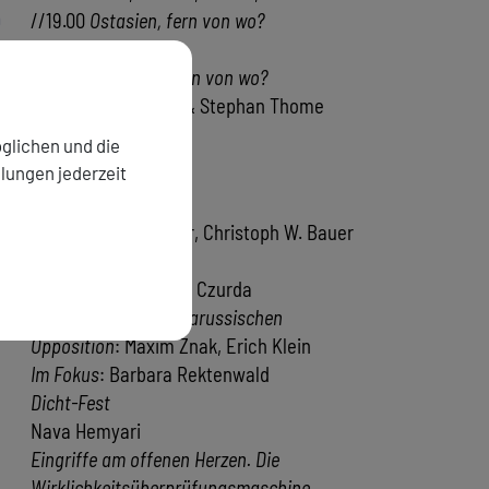
9
//19.00
Ostasien, fern von wo?
Leopold Federmair
//20.00
Ostasien, fern von wo?
Leopold Federmair & Stephan Thome
0
Altera Inde Duo
glichen und die
llungen jederzeit
ktober 2026
Lorenz Langenegger, Christoph W. Bauer
Winterberg Trio
Werkporträt Elfriede Czurda
Literatur aus der belarussischen
Opposition
: Maxim Znak, Erich Klein
Im Fokus
: Barbara Rektenwald
Dicht-Fest
Nava Hemyari
Eingriffe am offenen Herzen. Die
Wirklichkeitsüberprüfungsmaschine