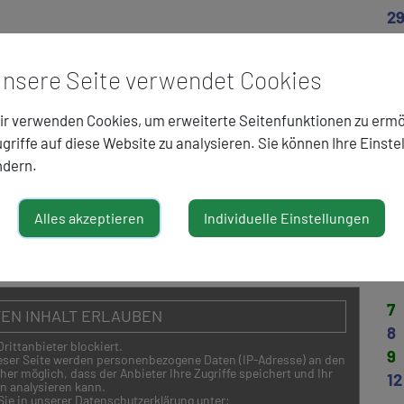
2
nsere Seite verwendet Cookies
3
r verwenden Cookies, um erweiterte Seitenfunktionen zu ermö
griffe auf diese Website zu analysieren. Sie können Ihre Einste
o
ndern.
1
2
Alles akzeptieren
Individuelle Einstellungen
5
6
7
EN INHALT ERLAUBEN
8
Drittanbieter blockiert.
9
ieser Seite werden personenbezogene Daten (IP-Adresse) an den
her möglich, dass der Anbieter Ihre Zugriffe speichert und Ihr
12
en analysieren kann.
ie in unserer Datenschutzerklärung unter: