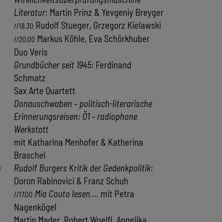
Literatur
: Martin Prinz & Yevgeniy Breyger
Rudolf Stueger, Grzegorz Kielawski
//18.30
Markus Köhle, Eva Schörkhuber
//20.00
Duo Veris
Grundbücher seit 1945
: Ferdinand
Schmatz
Sax Arte Quartett
Donauschwaben – politisch-literarische
Erinnerungsreisen: Ö1 – radiophone
Werkstatt
mit Katharina Menhofer & Katherina
Braschel
0
Rudolf Burgers Kritik der Gedenkpolitik
:
Doron Rabinovici & Franz Schuh
Mia Couto lesen …
mit Petra
//17.00
Nagenkögel
2
Martin Mader, Robert Woelfl, Angelika