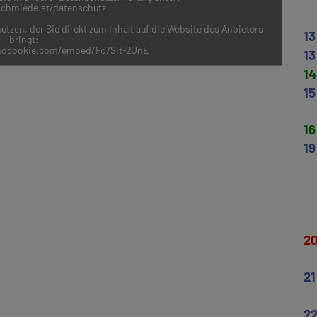
-schmiede.at/datenschutz
utzen, der Sie direkt zum Inhalt auf die Website des Anbieters
13
bringt:
nocookie.com/embed/Fc7Sit-2UnE
13
14
15
16
19
2
21
2