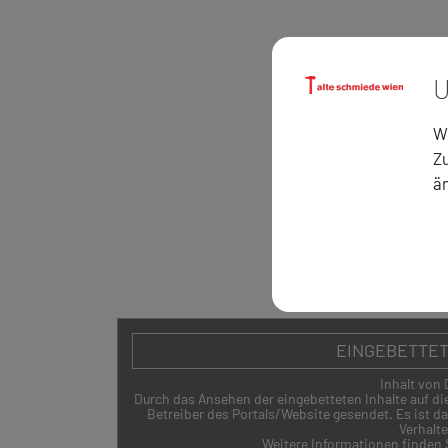
U
Wi
Zu
ä
ZURÜCK
EINGEBETTET
Inhalt von 
Durch das Ansehen der eingebetteten Inhalte auf d
Betreiber des Portals/Website gesendet. Es ist da
Verhalt
Weitere Informationen finden S