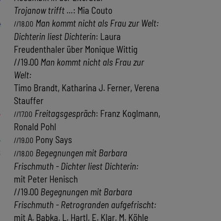
Trojanow trifft …
: Mia Couto
4
Man kommt nicht als Frau zur Welt:
//18.00
Dichterin liest Dichterin
: Laura
Freudenthaler über Monique Wittig
//19.00
Man kommt nicht als Frau zur
Welt:
Timo Brandt, Katharina J. Ferner, Verena
Stauffer
5
Freitagsgespräch
: Franz Koglmann,
//17.00
Ronald Pohl
5
Pony Says
//19.00
8
Begegnungen mit Barbara
//18.00
Frischmuth - Dichter liest Dichterin:
mit Peter Henisch
//19.00
Begegnungen mit Barbara
Frischmuth - Retrogranden aufgefrischt:
mit A. Babka, L. Hartl, E. Klar, M. Köhle