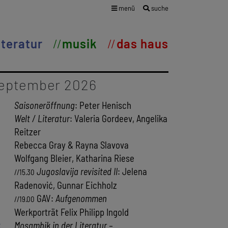
menü
suche
iteratur
musik
das haus
eptember 2026
Saisoneröffnung
: Peter Henisch
Welt / Literatur
: Valeria Gordeev, Angelika
Reitzer
Rebecca Gray & Rayna Slavova
Wolfgang Bleier, Katharina Riese
Jugoslavija revisited II
: Jelena
//15.30
Radenović, Gunnar Eichholz
GAV:
Aufgenommen
//19.00
Werkporträt Felix Philipp Ingold
2
Mosambik in der Literatur –