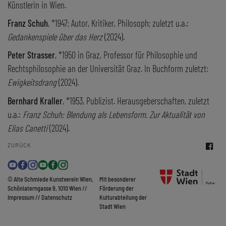
Künstlerin in Wien.
Franz Schuh
, *1947; Autor, Kritiker, Philosoph; zuletzt u.a.:
Gedankenspiele über das Herz
(2024).
Peter Strasser
, *1950 in Graz, Professor für Philosophie und
Rechtsphilosophie an der Universität Graz. In Buchform zuletzt:
Ewigkeitsdrang
(2024).
Bernhard Kraller
, *1953, Publizist. Herausgeberschaften, zuletzt
u.a.:
Franz Schuh: Blendung als Lebensform. Zur Aktualität von
Elias Canetti
(2024).
ZURÜCK
© Alte Schmiede Kunstverein Wien,
Mit besonderer
Schönlaterngasse 9, 1010 Wien //
Förderung der
Impressum
//
Datenschutz
Kulturabteilung der
Stadt Wien