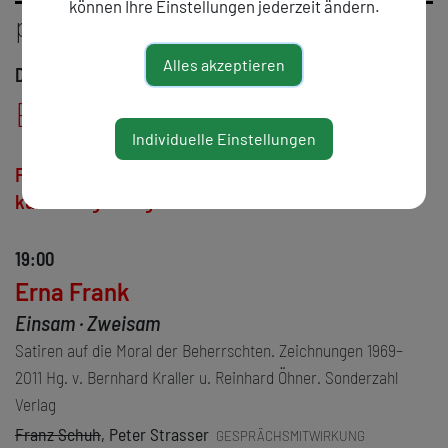
können Ihre Einstellungen jederzeit ändern.
programm
Alles akzeptieren
Dienstag, 19. November 2024
Erna Frank
Individuelle Einstellungen
Franz Schuh musste seine Teilnahme leider
kurzfristig absagen.
19:00
Erna Frank
Einsam · Zweisam
Satiren auf die Moral der Beherrschten. Zeichnungen 1969–
2011 Hg. v. Bernhard Kraller u. Reinhard Öhner. Sonderzahl
Verlag
Franz Schuh
, Peter Strasser
GESPRÄCHSMITWIRKUNG