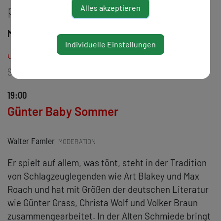
programm
Alles akzeptieren
Mittwoch, 31. Mai 2023
Individuelle Einstellungen
Jazz & Literatur
SOLO
19:00
Günter Baby Sommer
Walter Famler
MODERATION
Er spielt auf allem, was tönt, steht in der Tradition
von Schlagzeuglegenden wie Art Blakey und Max
Roach und hat mit Größen der deutschen Literatur
wie Günter Grass, Christa Wolf und Volker Braun
zusammengearbeitet. In der Alten Schmiede bringt