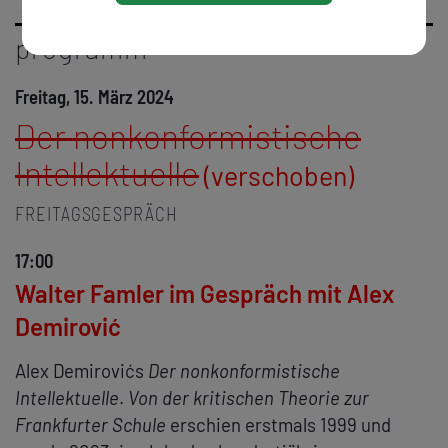
programm
Freitag, 15. März 2024
Der nonkonformistische
Intellektuelle
FREITAGSGESPRÄCH
17:00
Walter Famler im Gespräch mit Alex
Demirović
Alex Demirovićs
Der nonkonformistische
Intellektuelle
.
Von der kritischen Theorie zur
Frankfurter Schule
erschien erstmals 1999 und