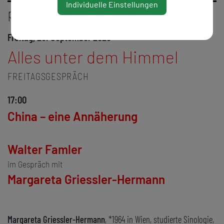
Individuelle Einstellungen
programm
Freitag, 26. September 2025
Alles unter dem Himmel
FREITAGSGESPRÄCH
17:00
China – eine Annäherung
Walter Famler
im Gespräch mit
Margareta Griessler-Hermann
Margareta Griessler-Hermann
, *1964 in Wien, studierte Sinologie,