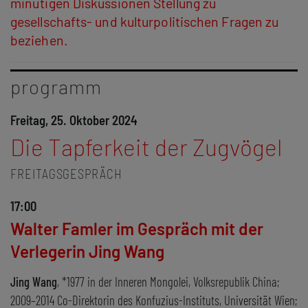
minütigen Diskussionen Stellung zu
26
Literatur im Herbst
: DAS ANDERE RUSSLAND
gesellschafts- und kulturpolitischen Fragen zu
beziehen.
programm
Freitag, 25. Oktober 2024
Die Tapferkeit der Zugvögel
FREITAGSGESPRÄCH
17:00
Walter Famler im Gespräch mit der
Verlegerin Jing Wang
Jing Wang
, *1977 in der Inneren Mongolei, Volksrepublik China;
2009–2014 Co-Direktorin des Konfuzius-Instituts, Universität Wien;