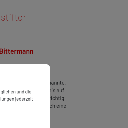
stifter
 Bittermann
lik Ideologiekritiker nannte,
lichen Selbstverständnis auf
glichen und die
achte und wie oft er richtig
llungen jederzeit
aufgeschrieben, die auch eine
utschen Linken ist.«