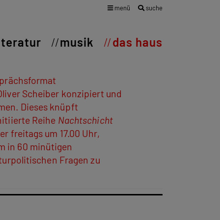
menü
suche
iteratur
musik
das haus
esprächsformat
Oliver Scheiber konzipiert und
men. Dieses knüpft
itiierte Reihe
Nachtschicht
r freitags um 17.00 Uhr,
m in 60 minütigen
turpolitischen Fragen zu